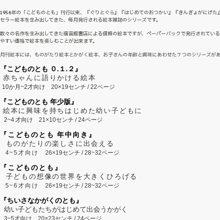
1956年の「こどものとも」刊行以来、『ぐりとぐら』『はじめてのおつかい』『きんぎょがにげた
セラー絵本を生み出してきた、毎月発行される絵本雑誌のシリーズです。
数々の名作を生み出してきた福音館書店による信頼の絵本ですが、ペーパーバックで発行されてい
やすい価格で絵本を楽しむことが出来ます。
月刊絵本には、ものがたり絵本とかがく絵本、お子さんの年齢と興味にあわせた７つのシリーズが
『こどものとも ０.１.２』
赤ちゃんに語りかける絵本
10か月~2才向け
20×19センチ / 22ページ
『こどものとも 年少版』
絵本に興味を持ちはじめた幼い子どもに
2~
4
才向け
21×10センチ / 24ページ
『こどものとも 年中向き』
ものがたりの楽しさに出会える
4~5才向け
26×19センチ / 28~32ページ
『こどものとも』
子どもの想像の世界を大きくひろげる
5~6才向け
26×19センチ / 28~32ページ
『ちいさなかがくのとも』
幼い子どもたちがはじめて出会うかがく
3~5才向け
20×23センチ / 24ページ