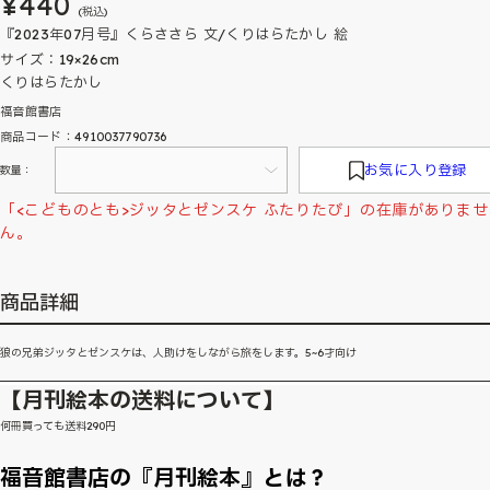
¥440
(税込)
『2023年07月号』くらささら 文/くりはらたかし 絵
サイズ：19×26cm
くりはらたかし
福音館書店
商品コード：4910037790736
お気に入り登録
数量：
「<こどものとも>ジッタとゼンスケ ふたりたび」の在庫がありませ
ん。
商品詳細
狼の兄弟ジッタとゼンスケは、人助けをしながら旅をします。5~6才向け
【月刊絵本の送料について】
何冊買っても送料290円
福音館書店の『月刊絵本』とは？