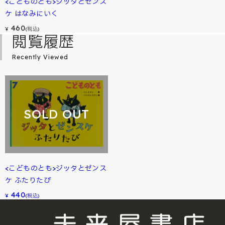
<こどものとも>ジッタとゼンス
ケ はなみにいく
460
¥
(税込)
閲覧履歴
Recently Viewed
SOLD OUT
<こどものとも>ジッタとゼンス
ケ ふたりたび
440
¥
(税込)