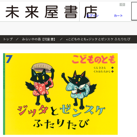
2026/7/23
『ONE PIECE magazine 021 ONE PIECEカード付き同梱版』発売延期のご案内
0
ログイン
カート
トップ
みらいやの森【児童書】
<こどものとも>ジッタとゼンスケ ふたりたび