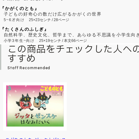
『かがくのとも』
子どもの好奇心の数だけ広がるかがくの世界
5~6才向け
25×23センチ / 28ページ
『たくさんのふしぎ』
自然科学、歴史文化、哲学まで、あらゆる不思議を小学生向
小学3年生~向け
25×19センチ / 本文66ページ
この商品をチェックした人へ
すすめ
Staff Recommended