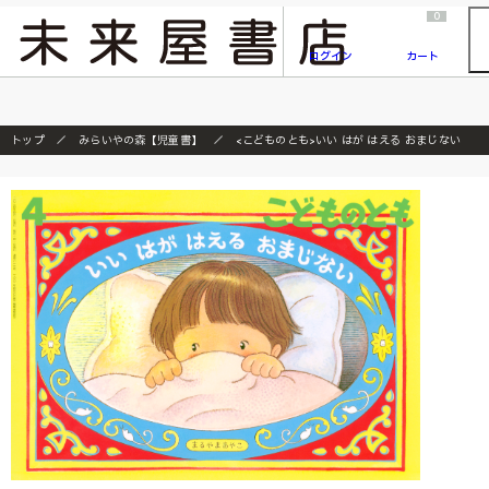
2026/7/23
『ONE PIECE magazine 021 ONE PIECEカード付き同梱版』発売延期のご案内
0
ログイン
カート
トップ
みらいやの森【児童書】
<こどものとも>いい はが はえる おまじない