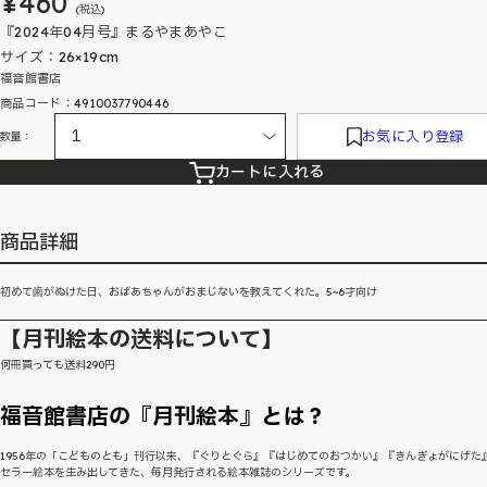
¥460
(税込)
『2024年04月号』まるやまあやこ
サイズ：26×19cm
福音館書店
商品コード：4910037790446
お気に入り登録
数量：
カートに入れる
商品詳細
初めて歯がぬけた日、おばあちゃんがおまじないを教えてくれた。5~6才向け
【月刊絵本の送料について】
何冊買っても送料290円
福音館書店の『月刊絵本』とは？
1956年の「こどものとも」刊行以来、『ぐりとぐら』『はじめてのおつかい』『きんぎょがにげた
セラー絵本を生み出してきた、毎月発行される絵本雑誌のシリーズです。