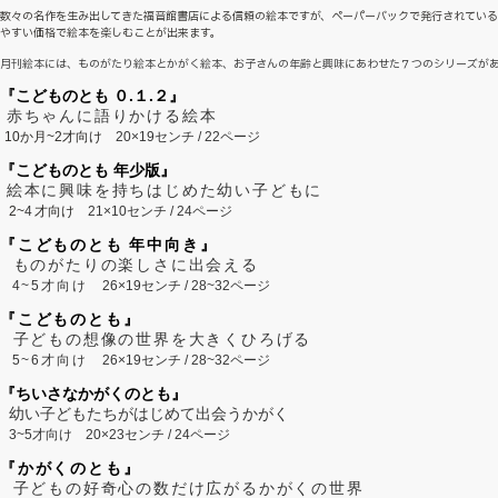
数々の名作を生み出してきた福音館書店による信頼の絵本ですが、ペーパーバックで発行されてい
やすい価格で絵本を楽しむことが出来ます。
月刊絵本には、ものがたり絵本とかがく絵本、お子さんの年齢と興味にあわせた７つのシリーズが
『こどものとも ０.１.２』
赤ちゃんに語りかける絵本
10か月~2才向け
20×19センチ / 22ページ
『こどものとも 年少版』
絵本に興味を持ちはじめた幼い子どもに
2~
4
才向け
21×10センチ / 24ページ
『こどものとも 年中向き』
ものがたりの楽しさに出会える
4~5才向け
26×19センチ / 28~32ページ
『こどものとも』
子どもの想像の世界を大きくひろげる
5~6才向け
26×19センチ / 28~32ページ
『ちいさなかがくのとも』
幼い子どもたちがはじめて出会うかがく
3~5才向け
20×23センチ / 24ページ
『かがくのとも』
子どもの好奇心の数だけ広がるかがくの世界