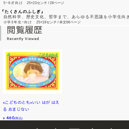
5~6才向け
25×23センチ / 28ページ
『たくさんのふしぎ』
自然科学、歴史文化、哲学まで、あらゆる不思議を小学生向
小学3年生~向け
25×19センチ / 本文66ページ
閲覧履歴
Recently Viewed
<こどものとも>いい はが はえ
る おまじない
460
¥
(税込)