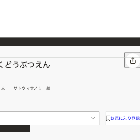
026/7/23
『ONE PIECE magazine 021 ONE PIECEカード付き同梱版』発売延期のご案内
くどうぶつえん
ちか 文 サトウマサノリ 絵
お気に入り登録