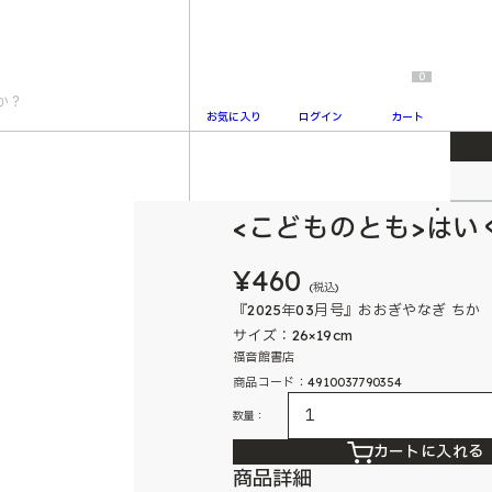
0
お気に入り
ログイン
カート
こどものとも
2
<こどものとも>はい
¥460
(税込)
『2025年03月号』おおぎやなぎ 
サイズ：26×19cm
福音館書店
商品コード：4910037790354
数量：
カートに入れる
商品詳細