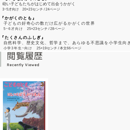
幼い子どもたちがはじめて出会うかがく
3~5才向け
20×23センチ / 24ページ
『かがくのとも』
子どもの好奇心の数だけ広がるかがくの世界
5~6才向け
25×23センチ / 28ページ
『たくさんのふしぎ』
自然科学、歴史文化、哲学まで、あらゆる不思議を小学生向
小学3年生~向け
25×19センチ / 本文66ページ
閲覧履歴
Recently Viewed