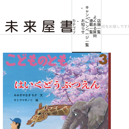
キ
ャ
ン
よ
ペ
カ
お
連
く
店
ー
テ
知
載
あ
舗
ン
ゴ
ら
一
る
一
ペ
リ
せ
覧
質
覧
ー
問
ジ
トップ
みらいやの森【児童書】
<こどものとも>はいくどうぶつえん
一
覧