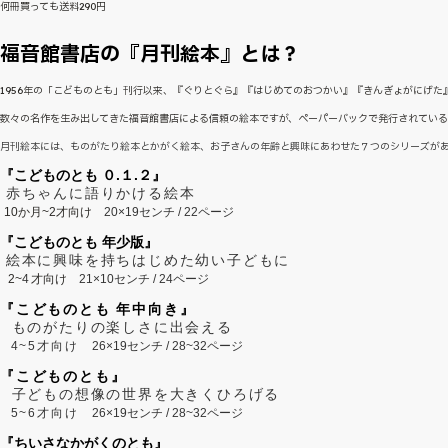
何冊買っても送料290円
福音館書店の『月刊絵本』とは？
1956年の「こどものとも」刊行以来、『ぐりとぐら』『はじめてのおつかい』『きんぎょがにげ
数々の名作を生み出してきた福音館書店による信頼の絵本ですが、ペーパーバックで発行されてい
月刊絵本には、ものがたり絵本とかがく絵本、お子さんの年齢と興味にあわせた７つのシリーズが
『こどものとも ０.１.２』
赤ちゃんに語りかける絵本
10か月~2才向け
20×19センチ / 22ページ
『こどものとも 年少版』
絵本に興味を持ちはじめた幼い子どもに
2~
4
才向け
21×10センチ / 24ページ
『こどものとも 年中向き』
ものがたりの楽しさに出会える
4~5才向け
26×19センチ / 28~32ページ
『こどものとも』
子どもの想像の世界を大きくひろげる
5~6才向け
26×19センチ / 28~32ページ
『ちいさなかがくのとも』