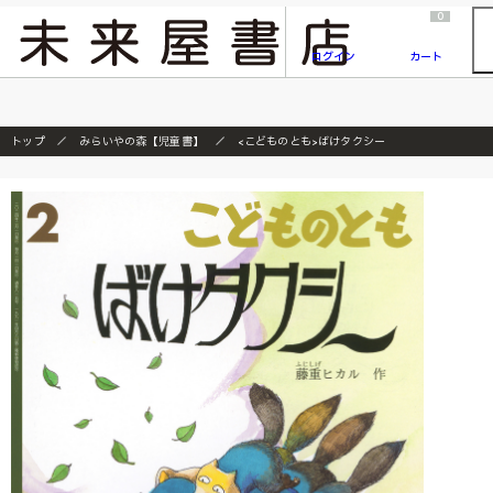
2026/7/23
『ONE PIECE magazine 021 ONE PIECEカード付き同梱版』発売延期のご案内
0
ログイン
カート
トップ
みらいやの森【児童書】
<こどものとも>ばけタクシー