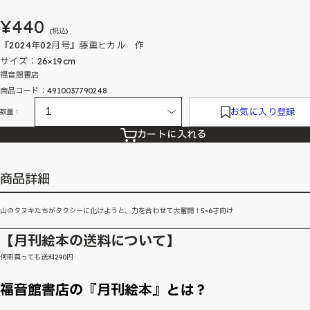
¥440
(税込)
『2024年02月号』藤重ヒカル 作
サイズ：26×19cm
福音館書店
商品コード：4910037790248
お気に入り登録
数量：
カートに入れる
商品詳細
山のタヌキたちがタクシーに化けようと、力を合わせて大奮闘！5~6才向け
【月刊絵本の送料について】
何冊買っても送料290円
福音館書店の『月刊絵本』とは？