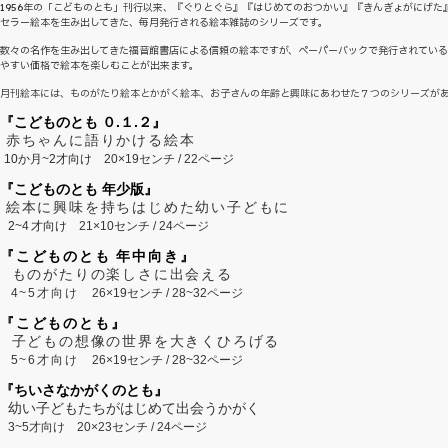
1956年の「こどものとも」刊行以来、『ぐりとぐら』『はじめてのおつかい』『きんぎょがにげた
セラー絵本を生み出してきた、毎月発行される絵本雑誌のシリーズです。
数々の名作を生み出してきた福音館書店による信頼の絵本ですが、ペーパーバックで発行されてい
やすい価格で絵本を楽しむことが出来ます。
月刊絵本には、ものがたり絵本とかがく絵本、お子さんの年齢と興味にあわせた７つのシリーズが
『こどものとも ０.１.２』
赤ちゃんに語りかける絵本
10か月~2才向け
20×19センチ / 22ページ
『こどものとも 年少版』
絵本に興味を持ちはじめた幼い子どもに
2~
4
才向け
21×10センチ / 24ページ
『こどものとも 年中向き』
ものがたりの楽しさに出会える
4~5才向け
26×19センチ / 28~32ページ
『こどものとも』
子どもの想像の世界を大きくひろげる
5~6才向け
26×19センチ / 28~32ページ
『ちいさなかがくのとも』
幼い子どもたちがはじめて出会うかがく
3~5才向け
20×23センチ / 24ページ