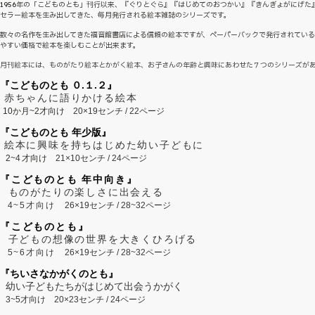
1956年の「こどものとも」刊行以来、『ぐりとぐら』『はじめてのおつかい』『きんぎょがにげた
セラー絵本を生み出してきた、毎月発行される絵本雑誌のシリーズです。
数々の名作を生み出してきた福音館書店による信頼の絵本ですが、ペーパーバックで発行されてい
やすい価格で絵本を楽しむことが出来ます。
月刊絵本には、ものがたり絵本とかがく絵本、お子さんの年齢と興味にあわせた７つのシリーズが
『こどものとも ０.１.２』
赤ちゃんに語りかける絵本
10か月~2才向け
20×19センチ / 22ページ
『こどものとも 年少版』
絵本に興味を持ちはじめた幼い子どもに
2~
4
才向け
21×10センチ / 24ページ
『こどものとも 年中向き』
ものがたりの楽しさに出会える
4~5才向け
26×19センチ / 28~32ページ
『こどものとも』
子どもの想像の世界を大きくひろげる
5~6才向け
26×19センチ / 28~32ページ
『ちいさなかがくのとも』
幼い子どもたちがはじめて出会うかがく
3~5才向け
20×23センチ / 24ページ