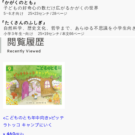
『かがくのとも』
子どもの好奇心の数だけ広がるかがくの世界
5~6才向け
25×23センチ / 28ページ
『たくさんのふしぎ』
自然科学、歴史文化、哲学まで、あらゆる不思議を小学生向
小学3年生~向け
25×19センチ / 本文66ページ
閲覧履歴
Recently Viewed
<こどものとも年中向き>ピッテ
ラトッコ キャンプにいく
460
¥
(税込)