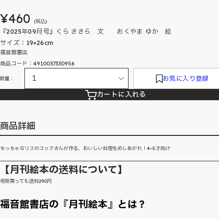
¥460
(税込)
『2025年09月号』くら ささら 文 おくやま ゆか 絵
サイズ：19×26cm
福音館書店
商品コード：4910037330956
お気に入り登録
数量：
カートに入れる
商品詳細
ちっちゃなリスのコックさんが作る、おいしい料理をめしあがれ！4~5才向け
【月刊絵本の送料について】
何冊買っても送料290円
福音館書店の『月刊絵本』とは？