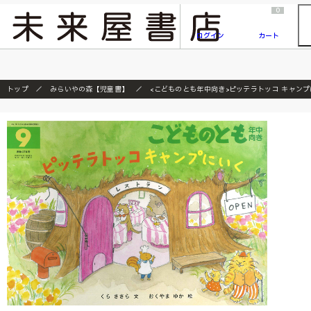
2026/7/23
『ONE PIECE magazine 021 ONE PIECEカード付き同梱版』発売延期のご案内
0
ログイン
カート
トップ
みらいやの森【児童書】
<こどものとも年中向き>ピッテラトッコ キャン