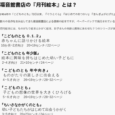
福音館書店の『月刊絵本』とは？
1956年の「こどものとも」刊行以来、『ぐりとぐら』『はじめてのおつかい』『きんぎょがにげ
数々の名作を生み出してきた福音館書店による信頼の絵本ですが、ペーパーバックで発行されてい
月刊絵本には、ものがたり絵本とかがく絵本、お子さんの年齢と興味にあわせた７つのシリーズが
『こどものとも ０.１.２』
赤ちゃんに語りかける絵本
10か月~2才向け
20×19センチ / 22ページ
『こどものとも 年少版』
絵本に興味を持ちはじめた幼い子どもに
2~
4
才向け
21×10センチ / 24ページ
『こどものとも 年中向き』
ものがたりの楽しさに出会える
4~5才向け
26×19センチ / 28~32ページ
『こどものとも』
子どもの想像の世界を大きくひろげる
5~6才向け
26×19センチ / 28~32ページ
『ちいさなかがくのとも』
幼い子どもたちがはじめて出会うかがく
3~5才向け
20×23センチ / 24ページ