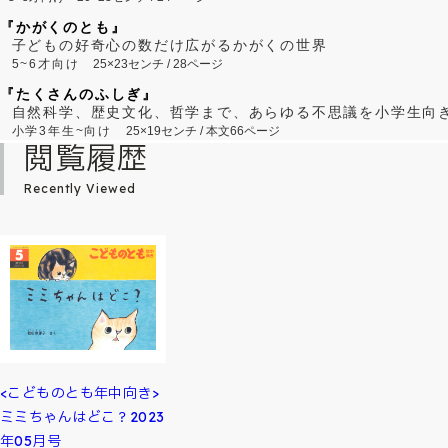
『かがくのとも』
子どもの好奇心の数だけ広がるかがくの世界
5~6才向け
25×23センチ / 28ページ
『たくさんのふしぎ』
自然科学、歴史文化、哲学まで、あらゆる不思議を小学生向
小学3年生~向け
25×19センチ / 本文66ページ
閲覧履歴
Recently Viewed
<こどものとも年中向き>
ミミちゃんはどこ？2023
年05月号