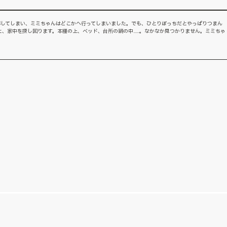
嘩してしまい、ミミちゃんはどこかへ行ってしまいました。でも、ひとりぼっちだとやっぱりつまん
と、家中を探し回ります。本棚の上、ベッド、台所の鍋の中……。なかなか見つかりません。ミミちゃ