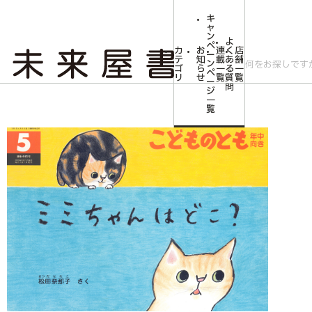
キ
ャ
ン
よ
ペ
カ
お
連
く
店
ー
テ
知
載
あ
舗
ン
ゴ
ら
一
る
一
ペ
リ
せ
覧
質
覧
ー
問
ジ
トップ
みらいやの森【児童書】
<こどものとも年中向き>ミミちゃんはどこ？2
一
覧