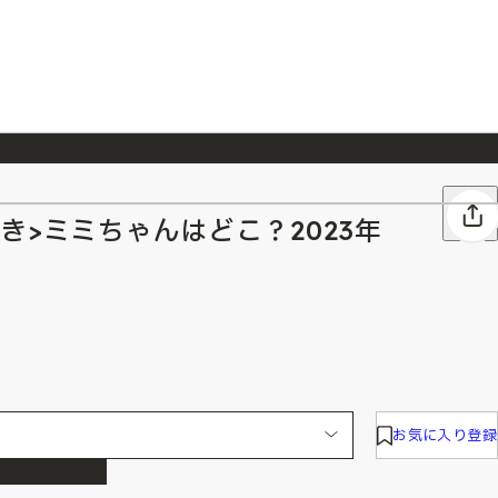
026/7/23
『ONE PIECE magazine 021 ONE PIECEカード付き同梱版』発売延期のご案内
き>ミミちゃんはどこ？2023年
お気に入り登録