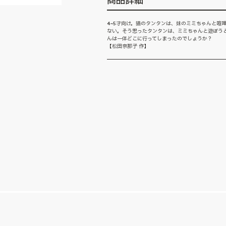
商品詳細
4~5才向け。猫のタンタンは、妹のミミちゃんと喧
ない。そう思ったタンタンは、ミミちゃんと遊ぼう
んは一体どこに行ってしまったのでしょうか？
【松田奈那子 作】