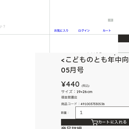
0
お気に入り
ログイン
カート
023年05月号
こどものとも年中向き
2
<こどものとも年中向
05月号
¥440
(税込)
サイズ：19×26cm
福音館書店
商品コード：4910037330536
数量：
カートに入れる