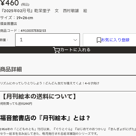
¥460
(税込)
『2025年02月号』乾栄里子 文 西村敏雄 絵
サイズ：19×26cm
福音館書店
商品コード：4910037330253
お気に入り登録
数量：
カートに入れる
商品詳細
リズムにのってしりとりしよう！どんどん友だち増えてくよ！4~5才向け
【月刊絵本の送料について】
何冊買っても送料290円
福音館書店の『月刊絵本』とは？
1956年の「こどものとも」刊行以来、『ぐりとぐら』『はじめてのおつかい』『きんぎょがにげた
セラー絵本を生み出してきた、毎月発行される絵本雑誌のシリーズです。