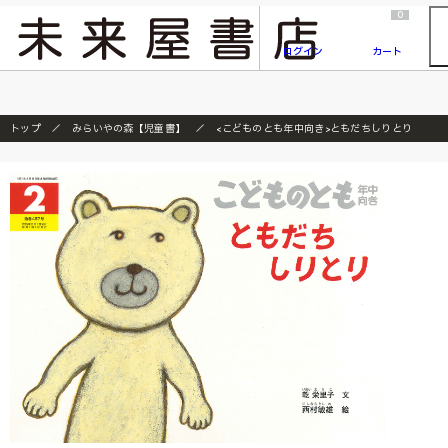
2026/7/23
『ONE PIECE magazine 021 ONE PIECEカード付き同梱版』発売延期のご案内
0
ログイン
カート
トップ
みらいやの森【児童書】
<こどものとも年中向き>ともだちしりとり