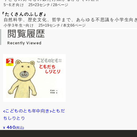
5~6才向け
25×23センチ / 28ページ
『たくさんのふしぎ』
自然科学、歴史文化、哲学まで、あらゆる不思議を小学生向
小学3年生~向け
25×19センチ / 本文66ページ
閲覧履歴
Recently Viewed
<こどものとも年中向き>ともだ
ちしりとり
460
¥
(税込)