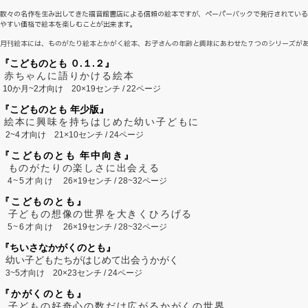
数々の名作を生み出してきた福音館書店による信頼の絵本ですが、ペーパーバックで発行されてい
やすい価格で絵本を楽しむことが出来ます。
月刊絵本には、ものがたり絵本とかがく絵本、お子さんの年齢と興味にあわせた７つのシリーズが
『こどものとも ０.１.２』
赤ちゃんに語りかける絵本
10か月~2才向け
20×19センチ / 22ページ
『こどものとも 年少版』
絵本に興味を持ちはじめた幼い子どもに
2~
4
才向け
21×10センチ / 24ページ
『こどものとも 年中向き』
ものがたりの楽しさに出会える
4~5才向け
26×19センチ / 28~32ページ
『こどものとも』
子どもの想像の世界を大きくひろげる
5~6才向け
26×19センチ / 28~32ページ
『ちいさなかがくのとも』
幼い子どもたちがはじめて出会うかがく
3~5才向け
20×23センチ / 24ページ
『かがくのとも』
子どもの好奇心の数だけ広がるかがくの世界