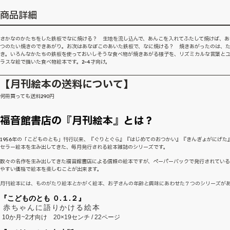
商品詳細
さかなのかたちをした鉄板でなに焼ける？ 生地を流し込んで、あんこを入れてふたして焼けば、あ
つのたい焼きのできあがり。お次はあなぼこのあいた鉄板で、なに焼ける？ 焼きあがったのは、
き。いろんなかたちの鉄板を使っておいしそうな食べ物が焼きあがる様子を、リズミカルな言葉と
ラスな絵で描いた食べ物絵本です。2~4才向け。
【月刊絵本の送料について】
何冊買っても送料290円
福音館書店の『月刊絵本』とは？
1956年の「こどものとも」刊行以来、『ぐりとぐら』『はじめてのおつかい』『きんぎょがにげた
セラー絵本を生み出してきた、毎月発行される絵本雑誌のシリーズです。
数々の名作を生み出してきた福音館書店による信頼の絵本ですが、ペーパーバックで発行されてい
やすい価格で絵本を楽しむことが出来ます。
月刊絵本には、ものがたり絵本とかがく絵本、お子さんの年齢と興味にあわせた７つのシリーズが
『こどものとも ０.１.２』
赤ちゃんに語りかける絵本
10か月~2才向け
20×19センチ / 22ページ