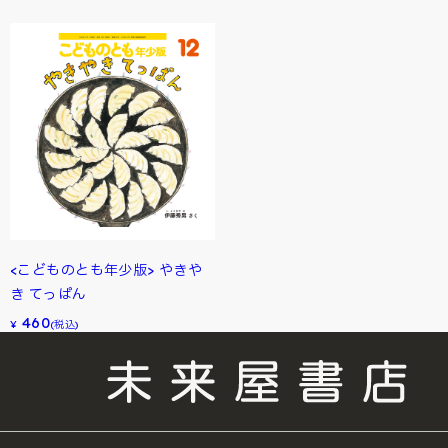
<こどものとも年少版> やきや
き てっぱん
460
¥
(税込)