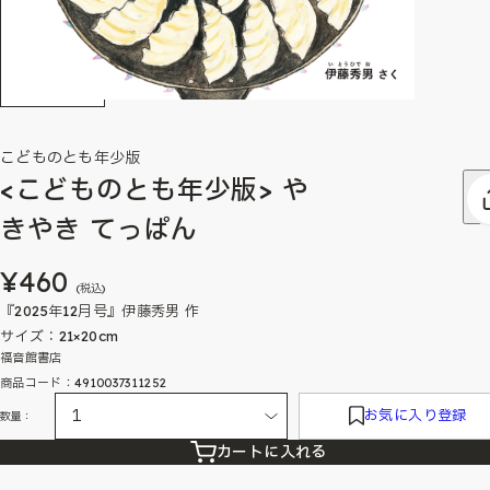
こどものとも年少版
<こどものとも年少版> や
きやき てっぱん
¥460
(税込)
『2025年12月号』伊藤秀男 作
サイズ：21×20cm
福音館書店
商品コード：4910037311252
お気に入り登録
数量：
カートに入れる