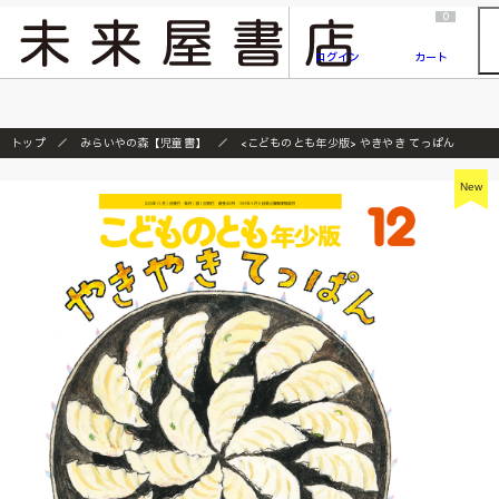
2026/7/23
『ONE PIECE magazine 021 ONE PIECEカード付き同梱版』発売延期のご案内
0
ログイン
カート
トップ
みらいやの森【児童書】
<こどものとも年少版> やきやき てっぱん
New