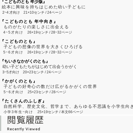
『こどものとも 年少版』
絵本に興味を持ちはじめた幼い子どもに
2~
4
才向け
21×10センチ / 24ページ
『こどものとも 年中向き』
ものがたりの楽しさに出会える
4~5才向け
26×19センチ / 28~32ページ
『こどものとも』
子どもの想像の世界を大きくひろげる
5~6才向け
26×19センチ / 28~32ページ
『ちいさなかがくのとも』
幼い子どもたちがはじめて出会うかがく
3~5才向け
20×23センチ / 24ページ
『かがくのとも』
子どもの好奇心の数だけ広がるかがくの世界
5~6才向け
25×23センチ / 28ページ
『たくさんのふしぎ』
自然科学、歴史文化、哲学まで、あらゆる不思議を小学生向
小学3年生~向け
25×19センチ / 本文66ページ
閲覧履歴
Recently Viewed