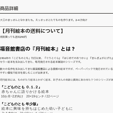
商品詳細
大工のまっさんとなかまたち。えっさっさとたてものを作ります。2~4才向け
【月刊絵本の送料について】
何冊買っても送料290円
福音館書店の『月刊絵本』とは？
1956年の「こどものとも」刊行以来、『ぐりとぐら』『はじめてのおつかい』『きんぎょがにげた
セラー絵本を生み出してきた、毎月発行される絵本雑誌のシリーズです。
数々の名作を生み出してきた福音館書店による信頼の絵本ですが、ペーパーバックで発行されてい
やすい価格で絵本を楽しむことが出来ます。
月刊絵本には、ものがたり絵本とかがく絵本、お子さんの年齢と興味にあわせた７つのシリーズが
『こどものとも ０.１.２』
赤ちゃんに語りかける絵本
10か月~2才向け
20×19センチ / 22ページ
『こどものとも 年少版』
絵本に興味を持ちはじめた幼い子どもに