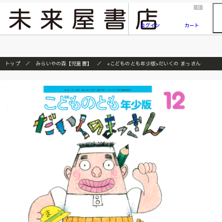
2026/7/23
『ONE PIECE magazine 021 ONE PIECEカード付き同梱版』発売延期のご案内
0
ログイン
カート
トップ
みらいやの森【児童書】
<こどものとも年少版>だいくの まっさん