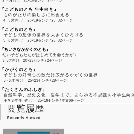
2~
4
才向け
21×10センチ / 24ページ
『こどものとも 年中向き』
ものがたりの楽しさに出会える
4~5才向け
26×19センチ / 28~32ページ
『こどものとも』
子どもの想像の世界を大きくひろげる
5~6才向け
26×19センチ / 28~32ページ
『ちいさなかがくのとも』
幼い子どもたちがはじめて出会うかがく
3~5才向け
20×23センチ / 24ページ
『かがくのとも』
子どもの好奇心の数だけ広がるかがくの世界
5~6才向け
25×23センチ / 28ページ
『たくさんのふしぎ』
自然科学、歴史文化、哲学まで、あらゆる不思議を小学生向
小学3年生~向け
25×19センチ / 本文66ページ
閲覧履歴
Recently Viewed