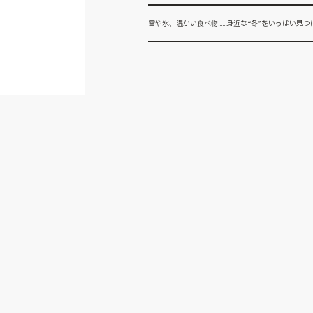
雪や氷、温かい食べ物……身近な“冬”をいっぱい見つ