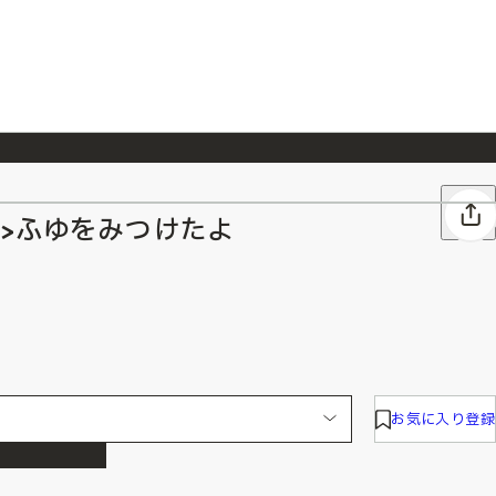
026/7/23
『ONE PIECE magazine 021 ONE PIECEカード付き同梱版』発売延期のご案内
>ふゆをみつけたよ
お気に入り登録