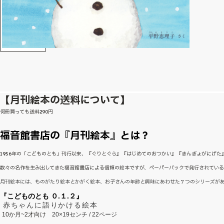
【月刊絵本の送料について】
何冊買っても送料290円
福音館書店の『月刊絵本』とは？
1956年の「こどものとも」刊行以来、『ぐりとぐら』『はじめてのおつかい』『きんぎょがにげ
数々の名作を生み出してきた福音館書店による信頼の絵本ですが、ペーパーバックで発行されてい
月刊絵本には、ものがたり絵本とかがく絵本、お子さんの年齢と興味にあわせた７つのシリーズが
『こどものとも ０.１.２』
赤ちゃんに語りかける絵本
10か月~2才向け
20×19センチ / 22ページ