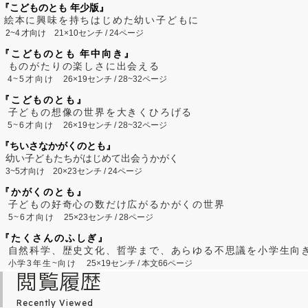
『こどものとも 年少版』
絵本に興味を持ちはじめた幼い子どもに
2~
4
才向け
21×10センチ / 24ページ
『こどものとも 年中向き』
ものがたりの楽しさに出会える
4~5才向け
26×19センチ / 28~32ページ
『こどものとも』
子どもの想像の世界を大きくひろげる
5~6才向け
26×19センチ / 28~32ページ
『ちいさなかがくのとも』
幼い子どもたちがはじめて出会うかがく
3~5才向け
20×23センチ / 24ページ
『かがくのとも』
子どもの好奇心の数だけ広がるかがくの世界
5~6才向け
25×23センチ / 28ページ
『たくさんのふしぎ』
自然科学、歴史文化、哲学まで、あらゆる不思議を小学生向
小学3年生~向け
25×19センチ / 本文66ページ
閲覧履歴
Recently Viewed