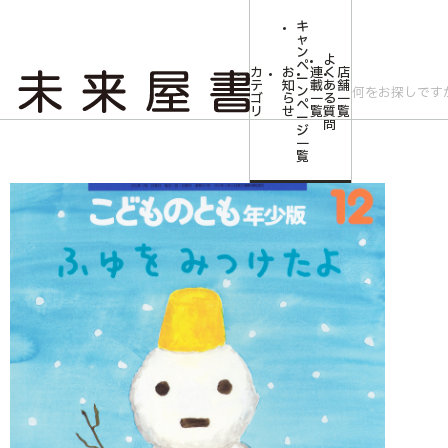
キ
ャ
ン
よ
ペ
カ
お
連
く
店
ー
テ
知
載
あ
舗
ン
ゴ
ら
一
る
一
ペ
リ
せ
覧
質
覧
ー
問
ジ
トップ
みらいやの森【児童書】
<こどものとも年少版>ふゆをみつけたよ
一
覧