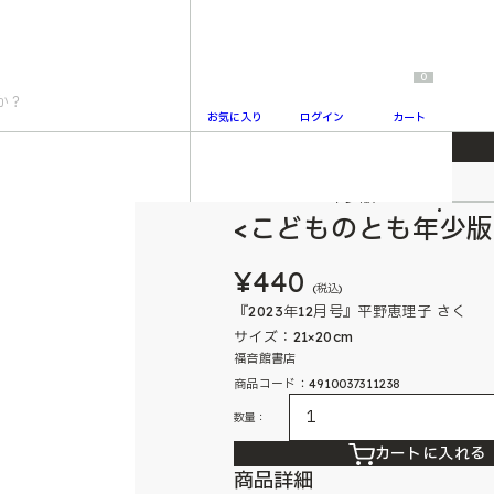
0
お気に入り
ログイン
カート
こどものとも年少版
2
<こどものとも年少版
¥440
(税込)
『2023年12月号』平野恵理子 さく
サイズ：21×20cm
福音館書店
商品コード：4910037311238
数量：
カートに入れる
商品詳細