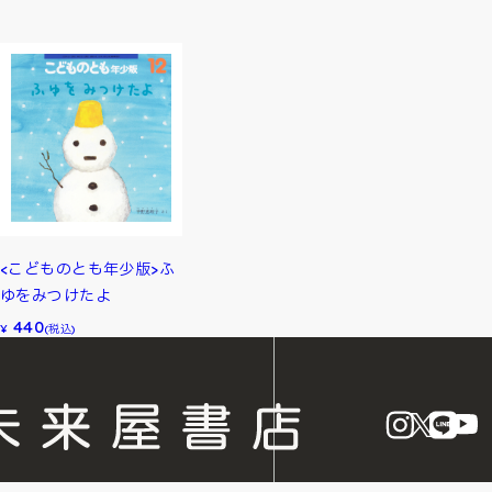
<こどものとも年少版>ふ
ゆをみつけたよ
440
¥
(税込)
instagram
X
LINE
Y