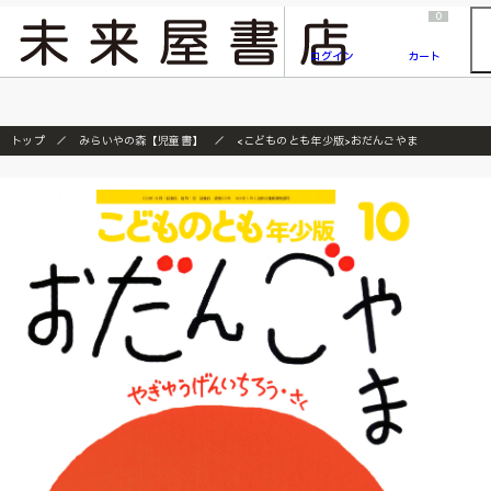
2026/7/23
『ONE PIECE magazine 021 ONE PIECEカード付き同梱版』発売延期のご案内
0
ログイン
カート
トップ
みらいやの森【児童書】
<こどものとも年少版>おだんごやま