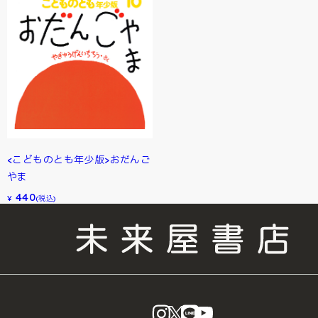
<こどものとも年少版>おだんご
やま
440
¥
(税込)
instagram
X
LINE
YouTube