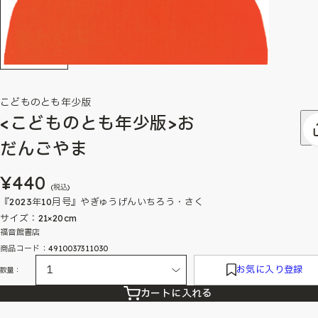
こどものとも年少版
<こどものとも年少版>お
だんごやま
¥440
(税込)
『2023年10月号』やぎゅうげんいちろう・さく
サイズ：21×20cm
福音館書店
商品コード：4910037311030
お気に入り登録
数量：
カートに入れる