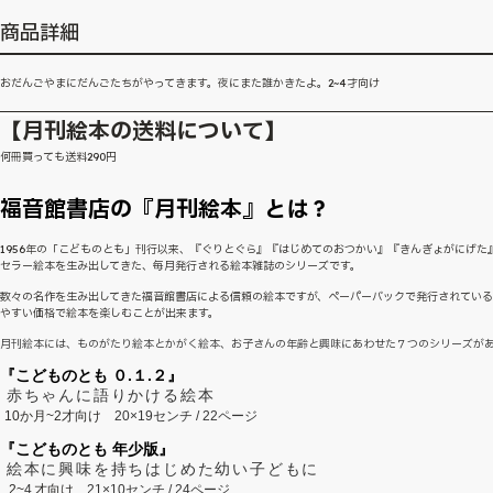
商品詳細
おだんごやまにだんごたちがやってきます。夜にまた誰かきたよ。2~4才向け
【月刊絵本の送料について】
何冊買っても送料290円
福音館書店の『月刊絵本』とは？
1956年の「こどものとも」刊行以来、『ぐりとぐら』『はじめてのおつかい』『きんぎょがにげた
セラー絵本を生み出してきた、毎月発行される絵本雑誌のシリーズです。
数々の名作を生み出してきた福音館書店による信頼の絵本ですが、ペーパーバックで発行されてい
やすい価格で絵本を楽しむことが出来ます。
月刊絵本には、ものがたり絵本とかがく絵本、お子さんの年齢と興味にあわせた７つのシリーズが
『こどものとも ０.１.２』
赤ちゃんに語りかける絵本
10か月~2才向け
20×19センチ / 22ページ
『こどものとも 年少版』
絵本に興味を持ちはじめた幼い子どもに
2~
4
才向け
21×10センチ / 24ページ