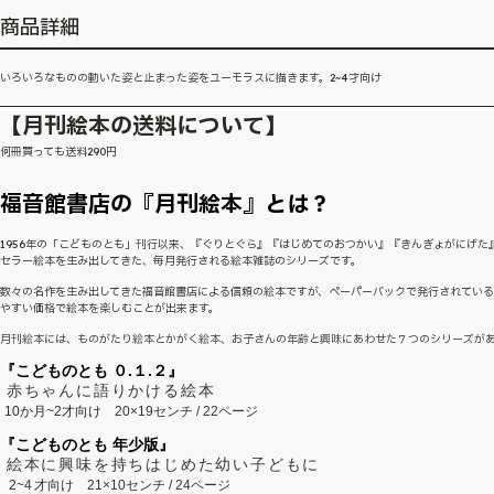
商品詳細
いろいろなものの動いた姿と止まった姿をユーモラスに描きます。2~4才向け
【月刊絵本の送料について】
何冊買っても送料290円
福音館書店の『月刊絵本』とは？
1956年の「こどものとも」刊行以来、『ぐりとぐら』『はじめてのおつかい』『きんぎょがにげた
セラー絵本を生み出してきた、毎月発行される絵本雑誌のシリーズです。
数々の名作を生み出してきた福音館書店による信頼の絵本ですが、ペーパーバックで発行されてい
やすい価格で絵本を楽しむことが出来ます。
月刊絵本には、ものがたり絵本とかがく絵本、お子さんの年齢と興味にあわせた７つのシリーズが
『こどものとも ０.１.２』
赤ちゃんに語りかける絵本
10か月~2才向け
20×19センチ / 22ページ
『こどものとも 年少版』
絵本に興味を持ちはじめた幼い子どもに
2~
4
才向け
21×10センチ / 24ページ