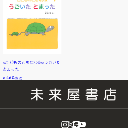
<こどものとも年少版>うごいた
とまった
460
¥
(税込)
instagram
X
LINE
YouTube