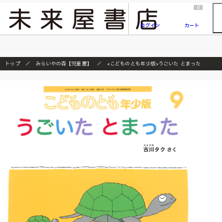
2026/7/23
『ONE PIECE magazine 021 ONE PIECEカード付き同梱版』発売延期のご案内
0
ログイン
カート
トップ
みらいやの森【児童書】
<こどものとも年少版>うごいた とまった