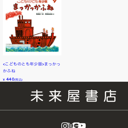
<こどものとも年少版>まっかっ
かふね
440
¥
(税込)
instagram
X
LINE
YouTube