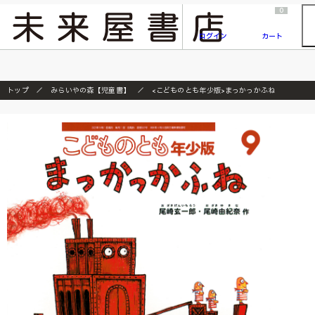
2026/7/23
『ONE PIECE magazine 021 ONE PIECEカード付き同梱版』発売延期のご案内
0
ログイン
カート
トップ
みらいやの森【児童書】
<こどものとも年少版>まっかっかふね