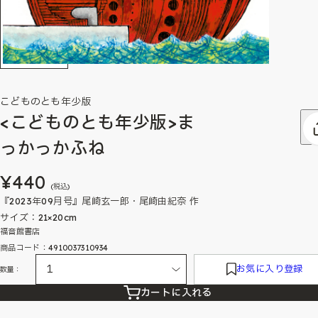
こどものとも年少版
<こどものとも年少版>ま
っかっかふね
¥440
(税込)
『2023年09月号』尾崎玄一郎・尾崎由紀奈 作
サイズ：21×20cm
福音館書店
商品コード：4910037310934
お気に入り登録
数量：
カートに入れる