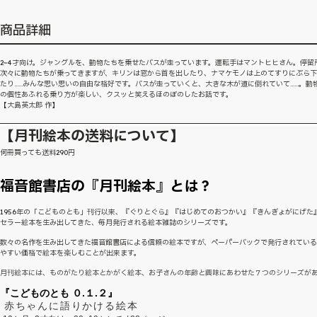
商品詳細
2~4才向け。ジャングルを、動物たちを乗せたバスが走っています。運転手はマントヒヒさん。停留
次々に動物たちが乗ってきますが、キリンは窓から首を出したり、ナマケモノは上のてすりにぶら
たり……みんな思い思いの自由な格好です。バスが走っていくと、大きな木が道に倒れていて……。動
の個性あふれる乗り方が楽しい、クスッと笑えるほのぼのしたお話です。
【大島英太郎 作】
【月刊絵本の送料について】
何冊買っても送料290円
福音館書店の『月刊絵本』とは？
1956年の「こどものとも」刊行以来、『ぐりとぐら』『はじめてのおつかい』『きんぎょがにげた
セラー絵本を生み出してきた、毎月発行される絵本雑誌のシリーズです。
数々の名作を生み出してきた福音館書店による信頼の絵本ですが、ペーパーバックで発行されてい
やすい価格で絵本を楽しむことが出来ます。
月刊絵本には、ものがたり絵本とかがく絵本、お子さんの年齢と興味にあわせた７つのシリーズが
『こどものとも ０.１.２』
赤ちゃんに語りかける絵本