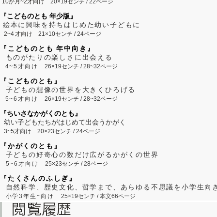
10か月~2才向け
20×19センチ / 22ページ
『こどものとも 年少版』
絵本に興味を持ちはじめた幼い子どもに
2~
4
才向け
21×10センチ / 24ページ
『こどものとも 年中向き』
ものがたりの楽しさに出会える
4~5才向け
26×19センチ / 28~32ページ
『こどものとも』
子どもの想像の世界を大きくひろげる
5~6才向け
26×19センチ / 28~32ページ
『ちいさなかがくのとも』
幼い子どもたちがはじめて出会うかがく
3~5才向け
20×23センチ / 24ページ
『かがくのとも』
子どもの好奇心の数だけ広がるかがくの世界
5~6才向け
25×23センチ / 28ページ
『たくさんのふしぎ』
自然科学、歴史文化、哲学まで、あらゆる不思議を小学生向
小学3年生~向け
25×19センチ / 本文66ページ
閲覧履歴