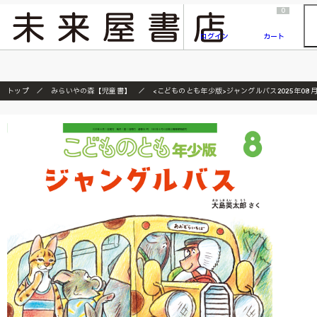
2026/7/23
『ONE PIECE magazine 021 ONE PIECEカード付き同梱版』発売延期のご案内
0
ログイン
カート
トップ
みらいやの森【児童書】
<こどものとも年少版>ジャングルバス2025年08