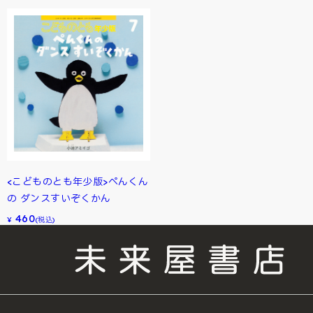
<こどものとも年少版>ぺんくん
の ダンスすいぞくかん
460
¥
(税込)