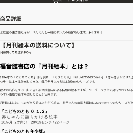
商品詳細
水族館の生き物たちが、ぺんくんと一緒にダンスの練習をします。2~4才向け
【月刊絵本の送料について】
何冊買っても送料290円
福音館書店の『月刊絵本』とは？
1956年の「こどものとも」刊行以来、『ぐりとぐら』『はじめてのおつかい』『きんぎょがにげた
セラー絵本を生み出してきた、毎月発行される絵本雑誌のシリーズです。
数々の名作を生み出してきた福音館書店による信頼の絵本ですが、ペーパーバックで発行されてい
やすい価格で絵本を楽しむことが出来ます。
月刊絵本には、ものがたり絵本とかがく絵本、お子さんの年齢と興味にあわせた７つのシリーズが
『こどものとも ０.１.２』
赤ちゃんに語りかける絵本
10か月~2才向け
20×19センチ / 22ページ
『こどものとも 年少版』