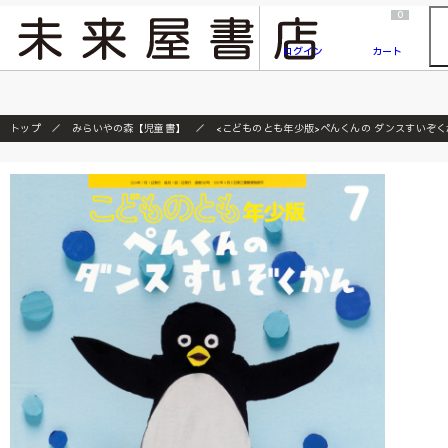
2026/7/23
『ONE PIECE magazine 021 ONE PIECEカード付き同梱版』発売延期のご案内
0
ログイン
カート
トップ
みらいやの森【児童書】
<こどものとも年少版>ぺんくんの ダンスすいぞく