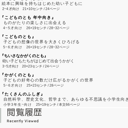
絵本に興味を持ちはじめた幼い子どもに
2~
4
才向け
21×10センチ / 24ページ
『こどものとも 年中向き』
ものがたりの楽しさに出会える
4~5才向け
26×19センチ / 28~32ページ
『こどものとも』
子どもの想像の世界を大きくひろげる
5~6才向け
26×19センチ / 28~32ページ
『ちいさなかがくのとも』
幼い子どもたちがはじめて出会うかがく
3~5才向け
20×23センチ / 24ページ
『かがくのとも』
子どもの好奇心の数だけ広がるかがくの世界
5~6才向け
25×23センチ / 28ページ
『たくさんのふしぎ』
自然科学、歴史文化、哲学まで、あらゆる不思議を小学生向
小学3年生~向け
25×19センチ / 本文66ページ
閲覧履歴
Recently Viewed