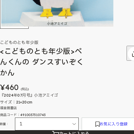
こどものとも年少版
<こどものとも年少版>ぺ
んくんの ダンスすいぞく
かん
¥460
(税込)
『2024年07月号』小池アミイゴ
サイズ：21×20cm
福音館書店
商品コード：4910037310743
お気に入り登録
数量：
カートに入れる