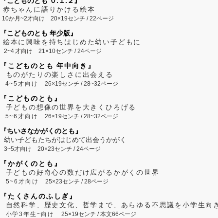
『こどものとも ０.１.２』
赤ちゃんに語りかける絵本
10か月~2才向け
20×19センチ / 22ページ
『こどものとも 年少版』
絵本に興味を持ちはじめた幼い子どもに
2~
4
才向け
21×10センチ / 24ページ
『こどものとも 年中向き』
ものがたりの楽しさに出会える
4~5才向け
26×19センチ / 28~32ページ
『こどものとも』
子どもの想像の世界を大きくひろげる
5~6才向け
26×19センチ / 28~32ページ
『ちいさなかがくのとも』
幼い子どもたちがはじめて出会うかがく
3~5才向け
20×23センチ / 24ページ
『かがくのとも』
子どもの好奇心の数だけ広がるかがくの世界
5~6才向け
25×23センチ / 28ページ
『たくさんのふしぎ』
自然科学、歴史文化、哲学まで、あらゆる不思議を小学生向
小学3年生~向け
25×19センチ / 本文66ページ