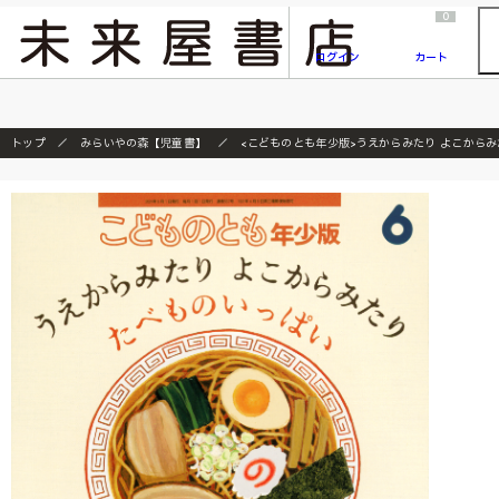
2026/7/23
『ONE PIECE magazine 021 ONE PIECEカード付き同梱版』発売延期のご案内
0
ログイン
カート
トップ
みらいやの森【児童書】
<こどものとも年少版>うえからみたり よこからみた