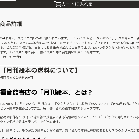
カートに入れる
商品詳細
2~4才向け。四角くて白いものが描かれています。「うえから みると なんだろう」。次の場面で「
ら みると」、卵やハムなどの具材が挟まったサンドイッチでした。プリンやドーナツなどのお菓子
ら、どんぶりや揚げ物、さらにはお誕生会で並んだごちそうまで、おいしそうな食べ物がいっぱい
ます。上から見た時の姿と、横から見た時の姿を描いた楽しい絵本です。
【麻生知子 作】
【月刊絵本の送料について】
何冊買っても送料290円
福音館書店の『月刊絵本』とは？
1956年の「こどものとも」刊行以来、『ぐりとぐら』『はじめてのおつかい』『きんぎょがにげた
セラー絵本を生み出してきた、毎月発行される絵本雑誌のシリーズです。
数々の名作を生み出してきた福音館書店による信頼の絵本ですが、ペーパーバックで発行されてい
やすい価格で絵本を楽しむことが出来ます。
月刊絵本には、ものがたり絵本とかがく絵本、お子さんの年齢と興味にあわせた７つのシリーズが