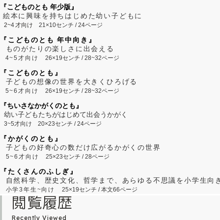
『こどものとも 年少版』
絵本に興味を持ちはじめた幼い子どもに
2~
4
才向け
21×10センチ / 24ページ
『こどものとも 年中向き』
ものがたりの楽しさに出会える
4~5才向け
26×19センチ / 28~32ページ
『こどものとも』
子どもの想像の世界を大きくひろげる
5~6才向け
26×19センチ / 28~32ページ
『ちいさなかがくのとも』
幼い子どもたちがはじめて出会うかがく
3~5才向け
20×23センチ / 24ページ
『かがくのとも』
子どもの好奇心の数だけ広がるかがくの世界
5~6才向け
25×23センチ / 28ページ
『たくさんのふしぎ』
自然科学、歴史文化、哲学まで、あらゆる不思議を小学生向
小学3年生~向け
25×19センチ / 本文66ページ
閲覧履歴
Recently Viewed