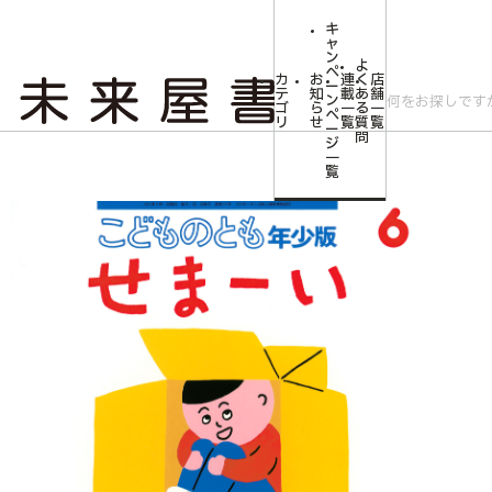
キ
ャ
ン
よ
ペ
カ
お
連
く
店
ー
テ
知
載
あ
舗
ン
ゴ
ら
一
る
一
ペ
リ
せ
覧
質
覧
ー
問
ジ
トップ
みらいやの森【児童書】
<こどものとも年少版>せまーい
一
覧