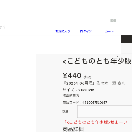
0
お気に入り
ログイン
カート
こどものとも年少版
2
<こどものとも年少版
¥440
(税込)
『2023年06月号』佐々木一澄 さく
サイズ：21×20cm
福音館書店
商品コード：4910037310637
数量：
「<こどものとも年少版>せまーい
商品詳細