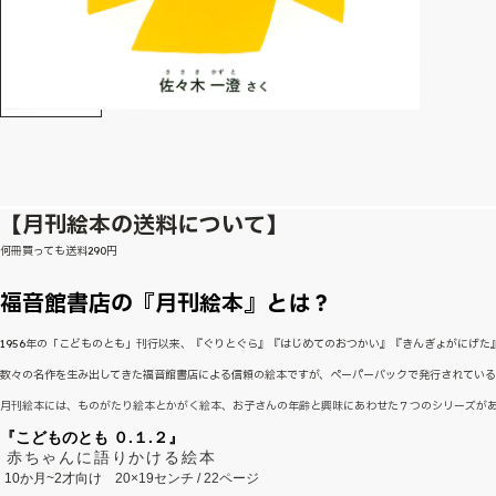
【月刊絵本の送料について】
何冊買っても送料290円
福音館書店の『月刊絵本』とは？
1956年の「こどものとも」刊行以来、『ぐりとぐら』『はじめてのおつかい』『きんぎょがにげ
数々の名作を生み出してきた福音館書店による信頼の絵本ですが、ペーパーバックで発行されてい
月刊絵本には、ものがたり絵本とかがく絵本、お子さんの年齢と興味にあわせた７つのシリーズが
『こどものとも ０.１.２』
赤ちゃんに語りかける絵本
10か月~2才向け
20×19センチ / 22ページ