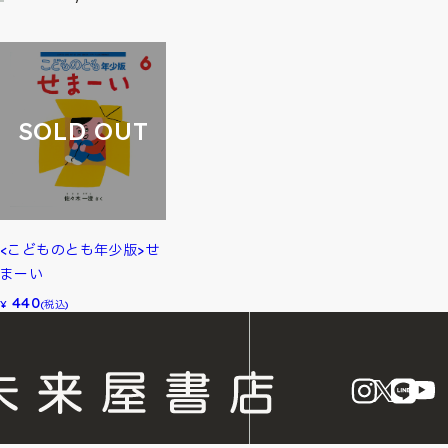
SOLD OUT
<こどものとも年少版>せ
まーい
440
¥
(税込)
instagram
X
LINE
Y