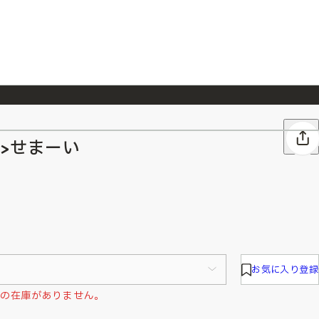
026/7/23
『ONE PIECE magazine 021 ONE PIECEカード付き同梱版』発売延期のご案内
>せまーい
お気に入り登録
」の在庫がありません。