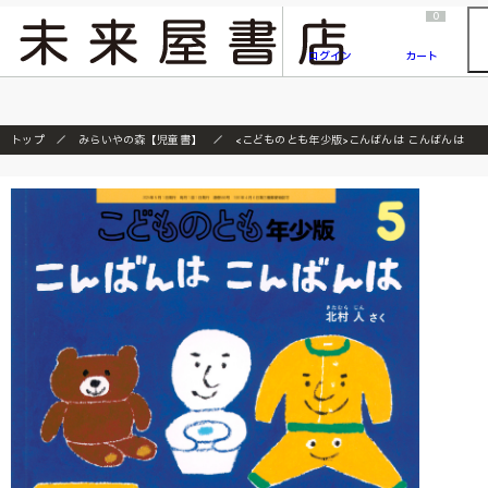
2026/7/23
『ONE PIECE magazine 021 ONE PIECEカード付き同梱版』発売延期のご案内
0
ログイン
カート
トップ
みらいやの森【児童書】
<こどものとも年少版>こんばんは こんばんは