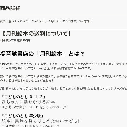
商品詳細
夜に出会うモノたちが「こんばんは」と呼びかけてくれます。2~4才向け
【月刊絵本の送料について】
何冊買っても送料290円
福音館書店の『月刊絵本』とは？
1956年の「こどものとも」刊行以来、『ぐりとぐら』『はじめてのおつかい』『きんぎょがにげた
セラー絵本を生み出してきた、毎月発行される絵本雑誌のシリーズです。
数々の名作を生み出してきた福音館書店による信頼の絵本ですが、ペーパーバックで発行されてい
やすい価格で絵本を楽しむことが出来ます。
月刊絵本には、ものがたり絵本とかがく絵本、お子さんの年齢と興味にあわせた７つのシリーズが
『こどものとも ０.１.２』
赤ちゃんに語りかける絵本
10か月~2才向け
20×19センチ / 22ページ
『こどものとも 年少版』
絵本に興味を持ちはじめた幼い子どもに
2~
4
才向け
21×10センチ / 24ページ