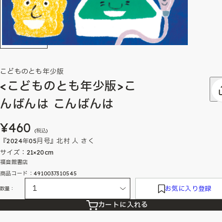
こどものとも年少版
<こどものとも年少版>こ
んばんは こんばんは
¥460
(税込)
『2024年05月号』北村 人 さく
サイズ：21×20cm
福音館書店
商品コード：4910037310545
お気に入り登録
数量：
カートに入れる