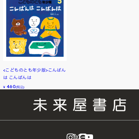
<こどものとも年少版>こんばん
は こんばんは
460
¥
(税込)
instagram
X
LINE
YouTube