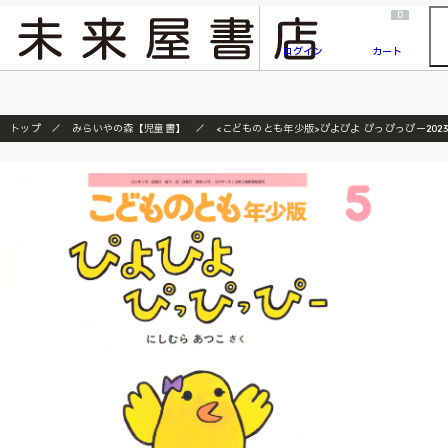
2026/7/23
『ONE PIECE magazine 021 ONE PIECEカード付き同梱版』発売延期のご案内
0
ログイン
カート
トップ
みらいやの森【児童書】
<こどものとも年少版>ぴよぴよ ぴっぴっぴー2023