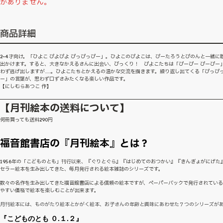
がありません。
商品詳細
2~4才向け。「ひよこ ぴよぴよ ぴっぴっぴー」。ひよこのぴよこは、ぴーたろうとぴのんと一緒に
出かけます。すると、大きなかえるさんに出会い、びっくり！ ぴよこたちは「ぴーぴー ぴーぴー
わず逃げ出しますが……。ひよこたちとかえるの温かな交流を描きます。繰り返し出てくる「ぴっぴ
ー」の言葉が、思わず口ずさみたくなる楽しい作品です。
【にしむらあつこ 作】
【月刊絵本の送料について】
何冊買っても送料290円
福音館書店の『月刊絵本』とは？
1956年の「こどものとも」刊行以来、『ぐりとぐら』『はじめてのおつかい』『きんぎょがにげた
セラー絵本を生み出してきた、毎月発行される絵本雑誌のシリーズです。
数々の名作を生み出してきた福音館書店による信頼の絵本ですが、ペーパーバックで発行されてい
やすい価格で絵本を楽しむことが出来ます。
月刊絵本には、ものがたり絵本とかがく絵本、お子さんの年齢と興味にあわせた７つのシリーズが
『こどものとも ０.１.２』