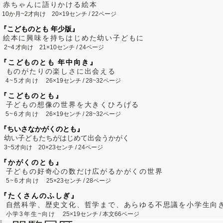
赤ちゃんに語りかける絵本
10か月~2才向け
20×19センチ / 22ページ
『こどものとも 年少版』
絵本に興味を持ちはじめた幼い子どもに
2~
4
才向け
21×10センチ / 24ページ
『こどものとも 年中向き』
ものがたりの楽しさに出会える
4~5才向け
26×19センチ / 28~32ページ
『こどものとも』
子どもの想像の世界を大きくひろげる
5~6才向け
26×19センチ / 28~32ページ
『ちいさなかがくのとも』
幼い子どもたちがはじめて出会うかがく
3~5才向け
20×23センチ / 24ページ
『かがくのとも』
子どもの好奇心の数だけ広がるかがくの世界
5~6才向け
25×23センチ / 28ページ
『たくさんのふしぎ』
自然科学、歴史文化、哲学まで、あらゆる不思議を小学生向
小学3年生~向け
25×19センチ / 本文66ページ