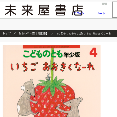
2026/7/23
『ONE PIECE magazine 021 ONE PIECEカード付き同梱版』発売延期のご案内
0
ログイン
カート
トップ
みらいやの森【児童書】
<こどものとも年少版>いちご おおきくなーれ