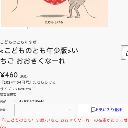
こどものとも年少版
<こどものとも年少版>い
ちご おおきくなーれ
¥460
(税込)
『2024年04月号』たむらしげる
サイズ：21×20cm
福音館書店
商品コード：4910037310446
お気に入り登録
数量：
「<こどものとも年少版>いちご おおきくなーれ」の在庫がありませ
ん。