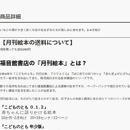
商品詳細
いちごの実が大きく赤くなるのをねずみたちが楽しみに待ちます。2~4才向け
【月刊絵本の送料について】
何冊買っても送料290円
福音館書店の『月刊絵本』とは？
1956年の「こどものとも」刊行以来、『ぐりとぐら』『はじめてのおつかい』『きんぎょがにげた
セラー絵本を生み出してきた、毎月発行される絵本雑誌のシリーズです。
数々の名作を生み出してきた福音館書店による信頼の絵本ですが、ペーパーバックで発行されてい
やすい価格で絵本を楽しむことが出来ます。
月刊絵本には、ものがたり絵本とかがく絵本、お子さんの年齢と興味にあわせた７つのシリーズが
『こどものとも ０.１.２』
赤ちゃんに語りかける絵本
10か月~2才向け
20×19センチ / 22ページ
『こどものとも 年少版』