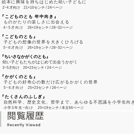
絵本に興味を持ちはじめた幼い子どもに
2~
4
才向け
21×10センチ / 24ページ
『こどものとも 年中向き』
ものがたりの楽しさに出会える
4~5才向け
26×19センチ / 28~32ページ
『こどものとも』
子どもの想像の世界を大きくひろげる
5~6才向け
26×19センチ / 28~32ページ
『ちいさなかがくのとも』
幼い子どもたちがはじめて出会うかがく
3~5才向け
20×23センチ / 24ページ
『かがくのとも』
子どもの好奇心の数だけ広がるかがくの世界
5~6才向け
25×23センチ / 28ページ
『たくさんのふしぎ』
自然科学、歴史文化、哲学まで、あらゆる不思議を小学生向
小学3年生~向け
25×19センチ / 本文66ページ
閲覧履歴
Recently Viewed