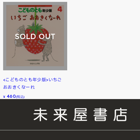
SOLD OUT
<こどものとも年少版>いちご
おおきくなーれ
460
¥
(税込)