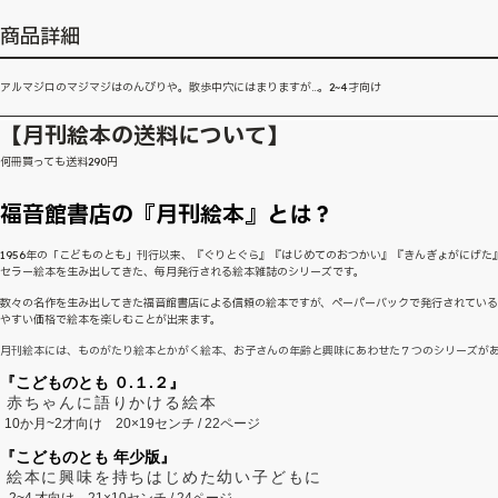
商品詳細
アルマジロのマジマジはのんびりや。散歩中穴にはまりますが…。2~4才向け
【月刊絵本の送料について】
何冊買っても送料290円
福音館書店の『月刊絵本』とは？
1956年の「こどものとも」刊行以来、『ぐりとぐら』『はじめてのおつかい』『きんぎょがにげた
セラー絵本を生み出してきた、毎月発行される絵本雑誌のシリーズです。
数々の名作を生み出してきた福音館書店による信頼の絵本ですが、ペーパーバックで発行されてい
やすい価格で絵本を楽しむことが出来ます。
月刊絵本には、ものがたり絵本とかがく絵本、お子さんの年齢と興味にあわせた７つのシリーズが
『こどものとも ０.１.２』
赤ちゃんに語りかける絵本
10か月~2才向け
20×19センチ / 22ページ
『こどものとも 年少版』
絵本に興味を持ちはじめた幼い子どもに