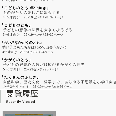
2~
4
才向け
21×10センチ / 24ページ
『こどものとも 年中向き』
ものがたりの楽しさに出会える
4~5才向け
26×19センチ / 28~32ページ
『こどものとも』
子どもの想像の世界を大きくひろげる
5~6才向け
26×19センチ / 28~32ページ
『ちいさなかがくのとも』
幼い子どもたちがはじめて出会うかがく
3~5才向け
20×23センチ / 24ページ
『かがくのとも』
子どもの好奇心の数だけ広がるかがくの世界
5~6才向け
25×23センチ / 28ページ
『たくさんのふしぎ』
自然科学、歴史文化、哲学まで、あらゆる不思議を小学生向
小学3年生~向け
25×19センチ / 本文66ページ
閲覧履歴
Recently Viewed