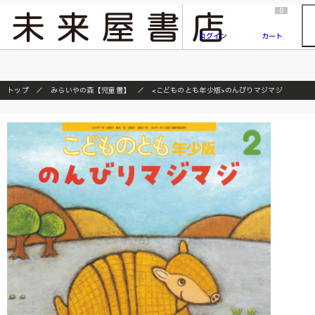
2026/7/23
『ONE PIECE magazine 021 ONE PIECEカード付き同梱版』発売延期のご案内
0
ログイン
カート
トップ
みらいやの森【児童書】
<こどものとも年少版>のんびりマジマジ