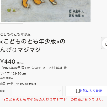
こどものとも年少版
<こどものとも年少版>の
んびりマジマジ
¥440
(税込)
『2023年02月号』乾 栄里子 文 西村 敏雄 絵
サイズ：21×20cm
福音館書店
商品コード：4910037310231
お気に入り登録
数量：
「<こどものとも年少版>のんびりマジマジ」の在庫がありません。