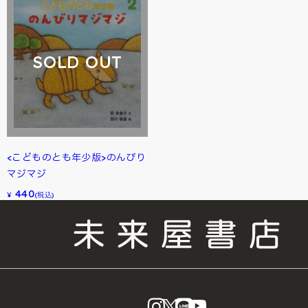
SOLD OUT
<こどものとも年少版>のんびり
マジマジ
440
¥
(税込)
instagram
X
LINE
YouTube