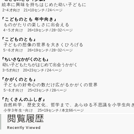
絵本に興味を持ちはじめた幼い子どもに
2~
4
才向け
21×10センチ / 24ページ
『こどものとも 年中向き』
ものがたりの楽しさに出会える
4~5才向け
26×19センチ / 28~32ページ
『こどものとも』
子どもの想像の世界を大きくひろげる
5~6才向け
26×19センチ / 28~32ページ
『ちいさなかがくのとも』
幼い子どもたちがはじめて出会うかがく
3~5才向け
20×23センチ / 24ページ
『かがくのとも』
子どもの好奇心の数だけ広がるかがくの世界
5~6才向け
25×23センチ / 28ページ
『たくさんのふしぎ』
自然科学、歴史文化、哲学まで、あらゆる不思議を小学生向
小学3年生~向け
25×19センチ / 本文66ページ
閲覧履歴
Recently Viewed