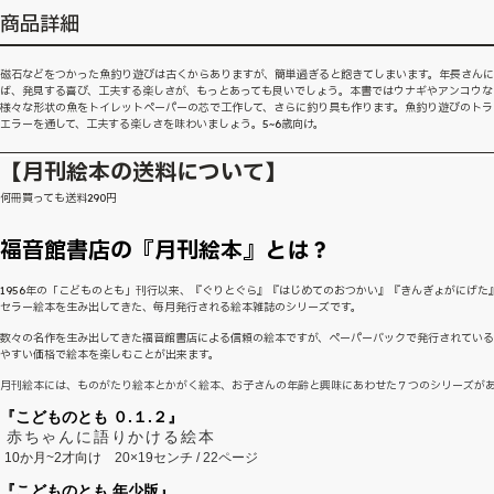
商品詳細
磁石などをつかった魚釣り遊びは古くからありますが、簡単過ぎると飽きてしまいます。年長さん
ば、発見する喜び、工夫する楽しさが、もっとあっても良いでしょう。本書ではウナギやアンコウな
様々な形状の魚をトイレットペーパーの芯で工作して、さらに釣り具も作ります。魚釣り遊びのトラ
エラーを通して、工夫する楽しさを味わいましょう。5~6歳向け。
【月刊絵本の送料について】
何冊買っても送料290円
福音館書店の『月刊絵本』とは？
1956年の「こどものとも」刊行以来、『ぐりとぐら』『はじめてのおつかい』『きんぎょがにげた
セラー絵本を生み出してきた、毎月発行される絵本雑誌のシリーズです。
数々の名作を生み出してきた福音館書店による信頼の絵本ですが、ペーパーバックで発行されてい
やすい価格で絵本を楽しむことが出来ます。
月刊絵本には、ものがたり絵本とかがく絵本、お子さんの年齢と興味にあわせた７つのシリーズが
『こどものとも ０.１.２』
赤ちゃんに語りかける絵本
10か月~2才向け
20×19センチ / 22ページ
『こどものとも 年少版』