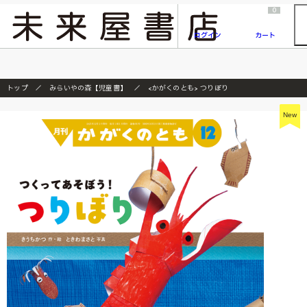
2026/7/23
『ONE PIECE magazine 021 ONE PIECEカード付き同梱版』発売延期のご案内
0
ログイン
カート
トップ
みらいやの森【児童書】
<かがくのとも> つりぼり
New