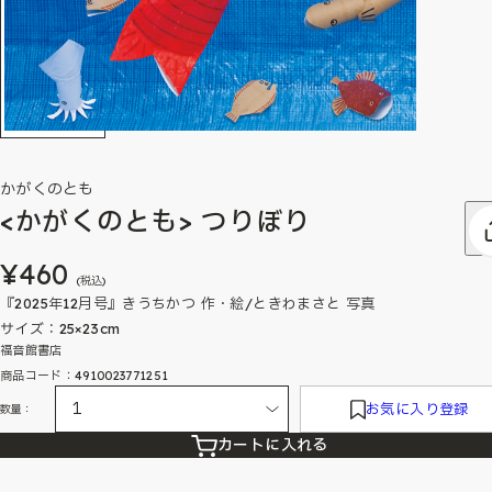
かがくのとも
<かがくのとも> つりぼり
¥460
(税込)
『2025年12月号』きうちかつ 作・絵/ときわまさと 写真
サイズ：25×23cm
福音館書店
商品コード：4910023771251
お気に入り登録
数量：
カートに入れる