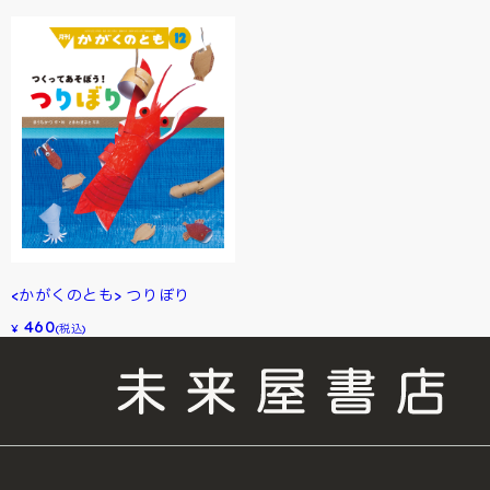
<かがくのとも> つりぼり
460
¥
(税込)