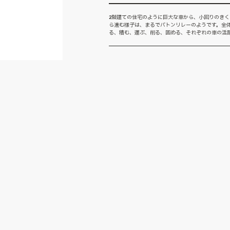
2階建ての住宅のように巨大な車から、小回りのき
ら進む様子は、まるでバトンリレーのようです。全
る、積む、運ぶ、削る、固める、それぞれの車の活躍