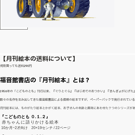
【月刊絵本の送料について】
何冊買っても送料290円
福音館書店の『月刊絵本』とは？
1956年の「こどものとも」刊行以来、『ぐりとぐら』『はじめてのおつかい』『きんぎょがにげ
数々の名作を生み出してきた福音館書店による信頼の絵本ですが、ペーパーバックで発行されてい
月刊絵本には、ものがたり絵本とかがく絵本、お子さんの年齢と興味にあわせた７つのシリーズが
『こどものとも ０.１.２』
赤ちゃんに語りかける絵本
10か月~2才向け
20×19センチ / 22ページ