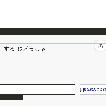
026/7/23
『ONE PIECE magazine 021 ONE PIECEカード付き同梱版』発売延期のご案内
ーする じどうしゃ
お気に入り登録