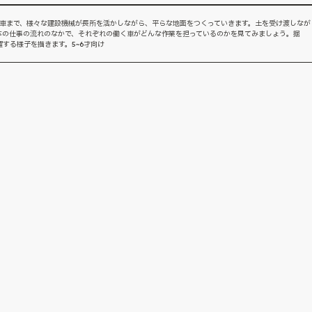
く車まで、様々な建設機械が長所を活かしながら、平らな地面をつくっていきます。土を受け渡しなが
体の仕事の流れのなかで、それぞれの働く車がどんな作業を担っているのかを見てみましょう。掘
する様子を描きます。5~6才向け