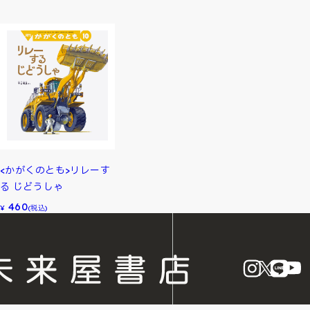
<かがくのとも>リレーす
る じどうしゃ
460
¥
(税込)
instagram
X
LINE
Y