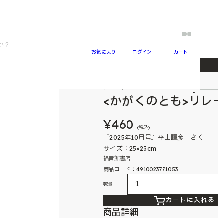
0
お気に入り
ログイン
カート
かがくのとも
2
<かがくのとも>リレ
¥460
(税込)
『2025年10月号』平山暉彦 さく
サイズ：25×23cm
福音館書店
商品コード：4910023771053
数量：
カートに入れる
商品詳細