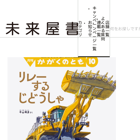
キ
ャ
ン
よ
ペ
カ
お
連
く
店
ー
テ
知
載
あ
舗
ン
ゴ
ら
一
る
一
ペ
リ
せ
覧
質
覧
ー
問
ジ
トップ
みらいやの森【児童書】
<かがくのとも>リレーする じどうしゃ
一
覧