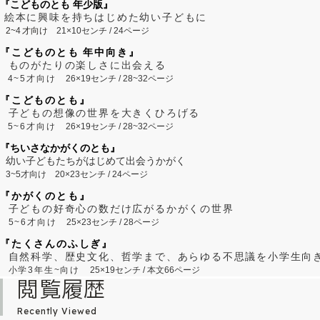
『こどものとも 年少版』
絵本に興味を持ちはじめた幼い子どもに
2~
4
才向け
21×10センチ / 24ページ
『こどものとも 年中向き』
ものがたりの楽しさに出会える
4~5才向け
26×19センチ / 28~32ページ
『こどものとも』
子どもの想像の世界を大きくひろげる
5~6才向け
26×19センチ / 28~32ページ
『ちいさなかがくのとも』
幼い子どもたちがはじめて出会うかがく
3~5才向け
20×23センチ / 24ページ
『かがくのとも』
子どもの好奇心の数だけ広がるかがくの世界
5~6才向け
25×23センチ / 28ページ
『たくさんのふしぎ』
自然科学、歴史文化、哲学まで、あらゆる不思議を小学生向
小学3年生~向け
25×19センチ / 本文66ページ
閲覧履歴
Recently Viewed