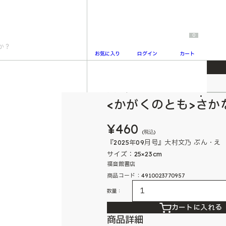
0
お気に入り
ログイン
カート
かがくのとも
2
<かがくのとも>さか
¥460
(税込)
『2025年09月号』大村文乃 ぶん・え
サイズ：25×23cm
福音館書店
商品コード：4910023770957
数量：
カートに入れる
商品詳細