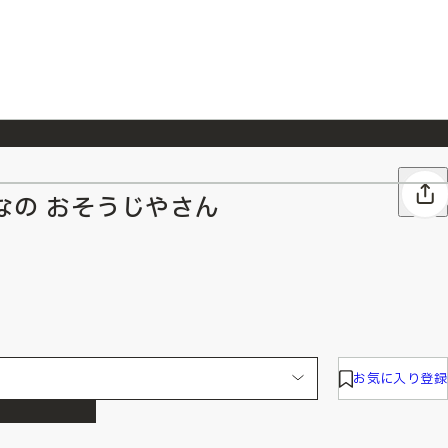
026/7/23
『ONE PIECE magazine 021 ONE PIECEカード付き同梱版』発売延期のご案内
なの おそうじやさん
お気に入り登録