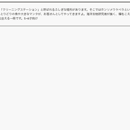
は「クリーニングステーション」と呼ばれるふしぎな場所があります。そこではホンソメワケベラとい
色とりどりの魚や大きなマンタが、お客さんとしてやってきますよ。海洋生物研究者が描く、種をこえ
会える一冊です。5~6才向け