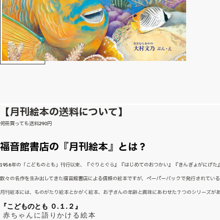
【月刊絵本の送料について】
何冊買っても送料290円
福音館書店の『月刊絵本』とは？
1956年の「こどものとも」刊行以来、『ぐりとぐら』『はじめてのおつかい』『きんぎょがにげ
数々の名作を生み出してきた福音館書店による信頼の絵本ですが、ペーパーバックで発行されてい
月刊絵本には、ものがたり絵本とかがく絵本、お子さんの年齢と興味にあわせた７つのシリーズが
『こどものとも ０.１.２』
赤ちゃんに語りかける絵本