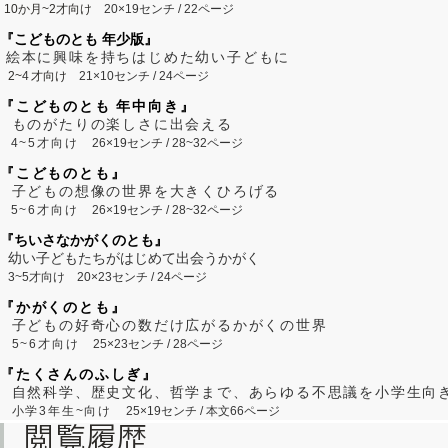
10か月~2才向け
20×19センチ / 22ページ
『こどものとも 年少版』
絵本に興味を持ちはじめた幼い子どもに
2~
4
才向け
21×10センチ / 24ページ
『こどものとも 年中向き』
ものがたりの楽しさに出会える
4~5才向け
26×19センチ / 28~32ページ
『こどものとも』
子どもの想像の世界を大きくひろげる
5~6才向け
26×19センチ / 28~32ページ
『ちいさなかがくのとも』
幼い子どもたちがはじめて出会うかがく
3~5才向け
20×23センチ / 24ページ
『かがくのとも』
子どもの好奇心の数だけ広がるかがくの世界
5~6才向け
25×23センチ / 28ページ
『たくさんのふしぎ』
自然科学、歴史文化、哲学まで、あらゆる不思議を小学生向
小学3年生~向け
25×19センチ / 本文66ページ
閲覧履歴