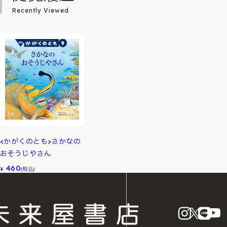
Recently Viewed
<かがくのとも>さかなの
おそうじやさん
460
¥
(税込)
instagram
X
LINE
Y