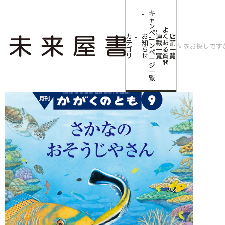
キ
ャ
ン
よ
ペ
カ
お
連
く
店
ー
テ
知
載
あ
舗
ン
ゴ
ら
一
る
一
ペ
リ
せ
覧
質
覧
ー
問
ジ
トップ
みらいやの森【児童書】
<かがくのとも>さかなの おそうじやさん
一
覧