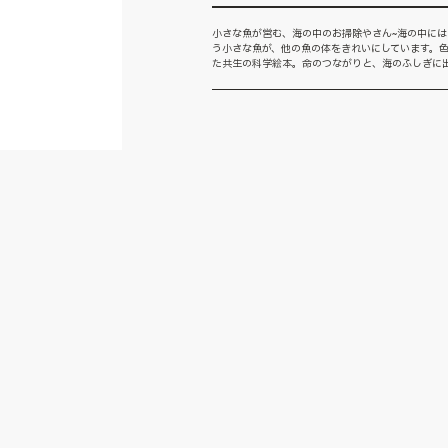
小さな魚が営む、海の中のお掃除やさん~海の中に
う小さな魚が、他の魚の体をきれいにしています。
た共生の科学絵本。命のつながりと、海のふしぎに出