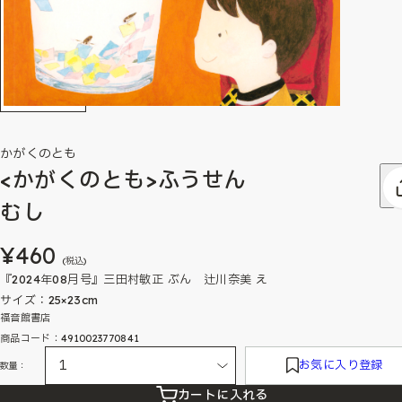
かがくのとも
<かがくのとも>ふうせん
むし
¥460
(税込)
『2024年08月号』三田村敏正 ぶん 辻川奈美 え
サイズ：25×23cm
福音館書店
商品コード：4910023770841
お気に入り登録
数量：
カートに入れる