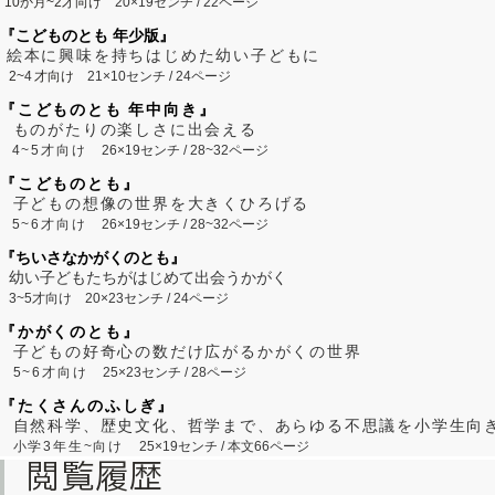
10か月~2才向け
20×19センチ / 22ページ
『こどものとも 年少版』
絵本に興味を持ちはじめた幼い子どもに
2~
4
才向け
21×10センチ / 24ページ
『こどものとも 年中向き』
ものがたりの楽しさに出会える
4~5才向け
26×19センチ / 28~32ページ
『こどものとも』
子どもの想像の世界を大きくひろげる
5~6才向け
26×19センチ / 28~32ページ
『ちいさなかがくのとも』
幼い子どもたちがはじめて出会うかがく
3~5才向け
20×23センチ / 24ページ
『かがくのとも』
子どもの好奇心の数だけ広がるかがくの世界
5~6才向け
25×23センチ / 28ページ
『たくさんのふしぎ』
自然科学、歴史文化、哲学まで、あらゆる不思議を小学生向
小学3年生~向け
25×19センチ / 本文66ページ
閲覧履歴