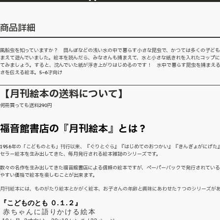
商品詳細
風船虫を知っていますか？ 田んぼなどの浅い水の中で暮らす小さな昆虫で、かつては多くの子ど
まえて遊んでいました。絵本を読んだら、みなさんも捕まえて、水と小さな紙きれを入れたコップ
てみましょう。すると、沈んでいた紙が浮き上がりはじめるのです！ 水中で暮らす昆虫を捕まえ
さを伝える絵本。5~6才向け
【月刊絵本の送料について】
何冊買っても送料290円
福音館書店の『月刊絵本』とは？
1956年の「こどものとも」刊行以来、『ぐりとぐら』『はじめてのおつかい』『きんぎょがにげた
セラー絵本を生み出してきた、毎月発行される絵本雑誌のシリーズです。
数々の名作を生み出してきた福音館書店による信頼の絵本ですが、ペーパーバックで発行されてい
やすい価格で絵本を楽しむことが出来ます。
月刊絵本には、ものがたり絵本とかがく絵本、お子さんの年齢と興味にあわせた７つのシリーズが
『こどものとも ０.１.２』
赤ちゃんに語りかける絵本