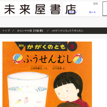
2026/7/23
『ONE PIECE magazine 021 ONE PIECEカード付き同梱版』発売延期のご案内
0
ログイン
カート
トップ
みらいやの森【児童書】
<かがくのとも>ふうせんむし