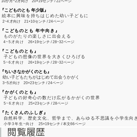
10か月~2才向け
20×19センチ / 22ページ
『こどものとも 年少版』
絵本に興味を持ちはじめた幼い子どもに
2~
4
才向け
21×10センチ / 24ページ
『こどものとも 年中向き』
ものがたりの楽しさに出会える
4~5才向け
26×19センチ / 28~32ページ
『こどものとも』
子どもの想像の世界を大きくひろげる
5~6才向け
26×19センチ / 28~32ページ
『ちいさなかがくのとも』
幼い子どもたちがはじめて出会うかがく
3~5才向け
20×23センチ / 24ページ
『かがくのとも』
子どもの好奇心の数だけ広がるかがくの世界
5~6才向け
25×23センチ / 28ページ
『たくさんのふしぎ』
自然科学、歴史文化、哲学まで、あらゆる不思議を小学生向
小学3年生~向け
25×19センチ / 本文66ページ
閲覧履歴