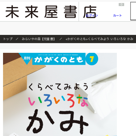
2026/7/23
『ONE PIECE magazine 021 ONE PIECEカード付き同梱版』発売延期のご案内
0
ログイン
カート
トップ
みらいやの森【児童書】
<かがくのとも>くらべてみよう いろいろな かみ