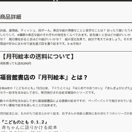
商品詳細
折紙、画用紙、ティッシュ、段ボール。身近な紙の得意なことと苦手なことは？ 折ったり破いたり
したりして、4種類の身近な紙のそれぞれの特性をくらべてみます。絵を描くときはどの紙がいいか
な？ 飛行機を折るときはどの紙がいいかな？ 紙の変化を見て、自分で考えてみましょう。それ
用途や好みに合わせて紙を選ぶ目を養う絵本です。5~6才向け
【月刊絵本の送料について】
何冊買っても送料290円
福音館書店の『月刊絵本』とは？
1956年の「こどものとも」刊行以来、『ぐりとぐら』『はじめてのおつかい』『きんぎょがにげた
セラー絵本を生み出してきた、毎月発行される絵本雑誌のシリーズです。
数々の名作を生み出してきた福音館書店による信頼の絵本ですが、ペーパーバックで発行されてい
やすい価格で絵本を楽しむことが出来ます。
月刊絵本には、ものがたり絵本とかがく絵本、お子さんの年齢と興味にあわせた７つのシリーズが
『こどものとも ０.１.２』
赤ちゃんに語りかける絵本