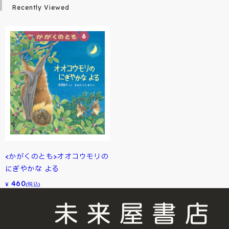
Recently Viewed
<かがくのとも>オオコウモリの
にぎやかな よる
460
¥
(税込)