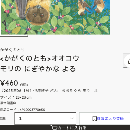
かがくのとも
<かがくのとも>オオコウ
モリの にぎやかな よる
¥460
(税込)
『2025年06月号』伊澤雅子 ぶん おおたぐろ まり え
サイズ：25×23cm
福音館書店
商品コード：4910023770650
お気に入り登録
数量：
カートに入れる