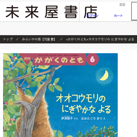
2026/7/23
『ONE PIECE magazine 021 ONE PIECEカード付き同梱版』発売延期のご案内
0
ログイン
カート
トップ
みらいやの森【児童書】
<かがくのとも>オオコウモリの にぎやかな よる