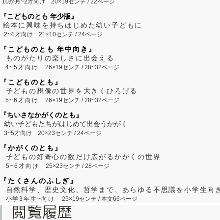
10か月~2才向け
20×19センチ / 22ページ
『こどものとも 年少版』
絵本に興味を持ちはじめた幼い子どもに
2~
4
才向け
21×10センチ / 24ページ
『こどものとも 年中向き』
ものがたりの楽しさに出会える
4~5才向け
26×19センチ / 28~32ページ
『こどものとも』
子どもの想像の世界を大きくひろげる
5~6才向け
26×19センチ / 28~32ページ
『ちいさなかがくのとも』
幼い子どもたちがはじめて出会うかがく
3~5才向け
20×23センチ / 24ページ
『かがくのとも』
子どもの好奇心の数だけ広がるかがくの世界
5~6才向け
25×23センチ / 28ページ
『たくさんのふしぎ』
自然科学、歴史文化、哲学まで、あらゆる不思議を小学生向
小学3年生~向け
25×19センチ / 本文66ページ
閲覧履歴