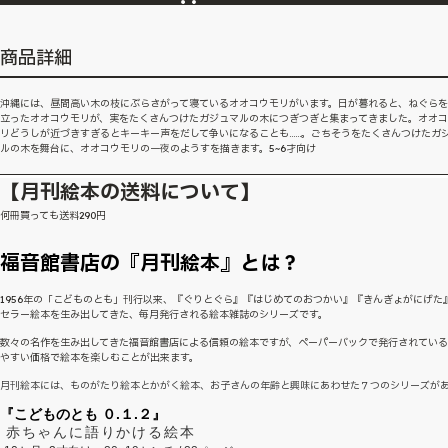
商品詳細
沖縄には、昼間高い木の枝にぶらさがって寝ているオオコウモリがいます。日が暮れると、ねぐら
立ったオオコウモリが、実をたくさんつけたガジュマルの木につぎつぎと集まってきました。オオ
リどうしが近づきすぎるとキーキー声をだして争いになることも……。ごちそうをたくさんつけたガ
ルの木を舞台に、オオコウモリの一夜のようすを描きます。5~6才向け
【月刊絵本の送料について】
何冊買っても送料290円
福音館書店の『月刊絵本』とは？
1956年の「こどものとも」刊行以来、『ぐりとぐら』『はじめてのおつかい』『きんぎょがにげた
セラー絵本を生み出してきた、毎月発行される絵本雑誌のシリーズです。
数々の名作を生み出してきた福音館書店による信頼の絵本ですが、ペーパーバックで発行されてい
やすい価格で絵本を楽しむことが出来ます。
月刊絵本には、ものがたり絵本とかがく絵本、お子さんの年齢と興味にあわせた７つのシリーズが
『こどものとも ０.１.２』
赤ちゃんに語りかける絵本