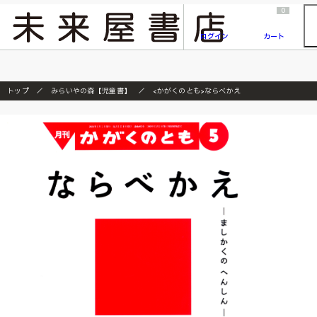
2026/7/23
『ONE PIECE magazine 021 ONE PIECEカード付き同梱版』発売延期のご案内
0
ログイン
カート
トップ
みらいやの森【児童書】
<かがくのとも>ならべかえ