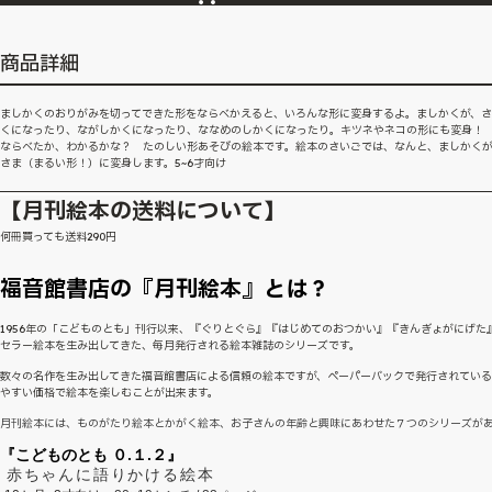
商品詳細
ましかくのおりがみを切ってできた形をならべかえると、いろんな形に変身するよ。ましかくが、
くになったり、ながしかくになったり、ななめのしかくになったり。キツネやネコの形にも変身！
ならべたか、わかるかな？ たのしい形あそびの絵本です。絵本のさいごでは、なんと、ましかく
さま（まるい形！）に変身します。5~6才向け
【月刊絵本の送料について】
何冊買っても送料290円
福音館書店の『月刊絵本』とは？
1956年の「こどものとも」刊行以来、『ぐりとぐら』『はじめてのおつかい』『きんぎょがにげた
セラー絵本を生み出してきた、毎月発行される絵本雑誌のシリーズです。
数々の名作を生み出してきた福音館書店による信頼の絵本ですが、ペーパーバックで発行されてい
やすい価格で絵本を楽しむことが出来ます。
月刊絵本には、ものがたり絵本とかがく絵本、お子さんの年齢と興味にあわせた７つのシリーズが
『こどものとも ０.１.２』
赤ちゃんに語りかける絵本