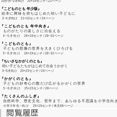
10か月~2才向け
20×19センチ / 22ページ
『こどものとも 年少版』
絵本に興味を持ちはじめた幼い子どもに
2~
4
才向け
21×10センチ / 24ページ
『こどものとも 年中向き』
ものがたりの楽しさに出会える
4~5才向け
26×19センチ / 28~32ページ
『こどものとも』
子どもの想像の世界を大きくひろげる
5~6才向け
26×19センチ / 28~32ページ
『ちいさなかがくのとも』
幼い子どもたちがはじめて出会うかがく
3~5才向け
20×23センチ / 24ページ
『かがくのとも』
子どもの好奇心の数だけ広がるかがくの世界
5~6才向け
25×23センチ / 28ページ
『たくさんのふしぎ』
自然科学、歴史文化、哲学まで、あらゆる不思議を小学生向
小学3年生~向け
25×19センチ / 本文66ページ
閲覧履歴