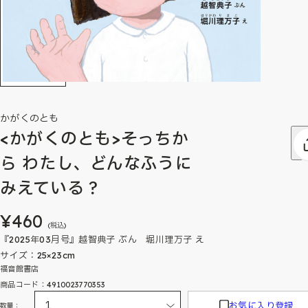
かがくのとも
<かがくのとも>そっちか
ら わたし、どんなふうに
みえている？
¥460
(税込)
『2025年03月号』越智典子 ぶん 堀川理万子 え
サイズ：25×23cm
福音館書店
商品コード：4910023770353
お気に入り登録
数量：