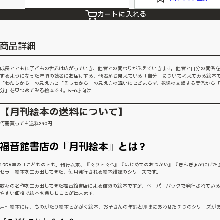
カートに入れる
商品詳細
成長とともに子どもの世界は広がっていき、他者との関わりがふえていきます。他者と自分の関係
するようになった年頃の読者にお届けする、他者から見えている「自分」について考えてみる絵本
「わたしから」の見え方と「そっちから」の見え方の違いにとどまらず、視線の交錯する関係から
分」を見つめてみる絵本です。5~6才向け
【月刊絵本の送料について】
何冊買っても送料290円
福音館書店の『月刊絵本』とは？
1956年の「こどものとも」刊行以来、『ぐりとぐら』『はじめてのおつかい』『きんぎょがにげた
セラー絵本を生み出してきた、毎月発行される絵本雑誌のシリーズです。
数々の名作を生み出してきた福音館書店による信頼の絵本ですが、ペーパーバックで発行されてい
やすい価格で絵本を楽しむことが出来ます。
月刊絵本には、ものがたり絵本とかがく絵本、お子さんの年齢と興味にあわせた７つのシリーズが