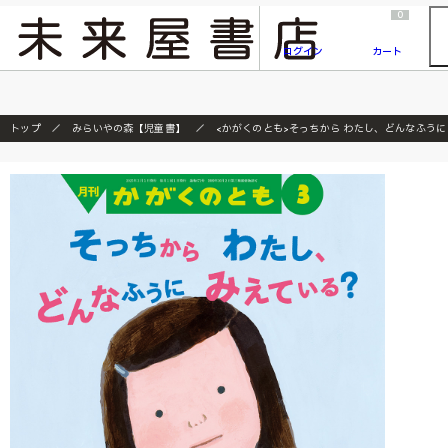
2026/7/23
『ONE PIECE magazine 021 ONE PIECEカード付き同梱版』発売延期のご案内
0
ログイン
カート
トップ
みらいやの森【児童書】
<かがくのとも>そっちから わたし、どんなふうに