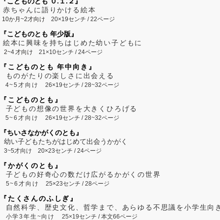
『こどものとも ０.１.２』
赤ちゃんに語りかける絵本
10か月~2才向け
20×19センチ / 22ページ
『こどものとも 年少版』
絵本に興味を持ちはじめた幼い子どもに
2~
4
才向け
21×10センチ / 24ページ
『こどものとも 年中向き』
ものがたりの楽しさに出会える
4~5才向け
26×19センチ / 28~32ページ
『こどものとも』
子どもの想像の世界を大きくひろげる
5~6才向け
26×19センチ / 28~32ページ
『ちいさなかがくのとも』
幼い子どもたちがはじめて出会うかがく
3~5才向け
20×23センチ / 24ページ
『かがくのとも』
子どもの好奇心の数だけ広がるかがくの世界
5~6才向け
25×23センチ / 28ページ
『たくさんのふしぎ』
自然科学、歴史文化、哲学まで、あらゆる不思議を小学生向
小学3年生~向け
25×19センチ / 本文66ページ