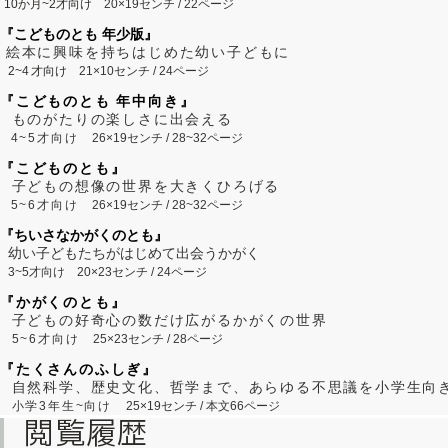
10か月~2才向け
20×19センチ / 22ページ
『こどものとも 年少版』
絵本に興味を持ちはじめた幼い子どもに
2~
4
才向け
21×10センチ / 24ページ
『こどものとも 年中向き』
ものがたりの楽しさに出会える
4~5才向け
26×19センチ / 28~32ページ
『こどものとも』
子どもの想像の世界を大きくひろげる
5~6才向け
26×19センチ / 28~32ページ
『ちいさなかがくのとも』
幼い子どもたちがはじめて出会うかがく
3~5才向け
20×23センチ / 24ページ
『かがくのとも』
子どもの好奇心の数だけ広がるかがくの世界
5~6才向け
25×23センチ / 28ページ
『たくさんのふしぎ』
自然科学、歴史文化、哲学まで、あらゆる不思議を小学生向
小学3年生~向け
25×19センチ / 本文66ページ
閲覧履歴