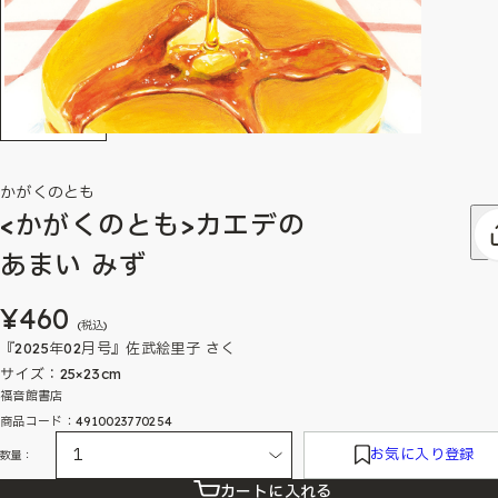
かがくのとも
<かがくのとも>カエデの
あまい みず
¥460
(税込)
『2025年02月号』佐武絵里子 さく
サイズ：25×23cm
福音館書店
商品コード：4910023770254
お気に入り登録
数量：
カートに入れる