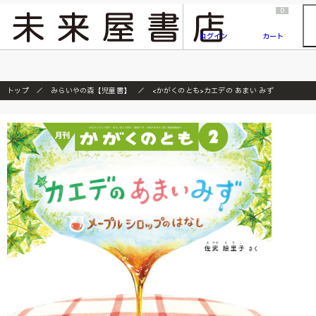
2026/7/23
『ONE PIECE magazine 021 ONE PIECEカード付き同梱版』発売延期のご案内
0
ログイン
カート
トップ
みらいやの森【児童書】
<かがくのとも>カエデの あまい みず