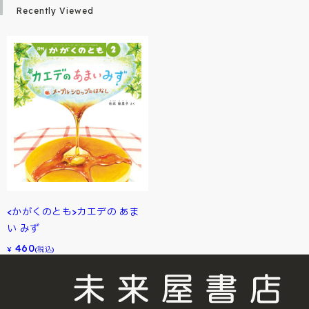
Recently Viewed
<かがくのとも>カエデの あま
い みず
460
¥
(税込)