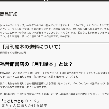
商品詳細
甘いメープルシロップ。一体何から作られるか知っていますか？ 「メープル」というのは「カエデ
こと。メープルシロップは、冬のおわりにカエデの木から採れる、甘い水から作られるのです。で
うしてカエデの木のなかに甘い水があるのでしょうか。木のなかでは、どんなことが起きているの
うか。そんな謎を、楽しくときあかしていく絵本です。5~6才向け
【月刊絵本の送料について】
何冊買っても送料290円
福音館書店の『月刊絵本』とは？
1956年の「こどものとも」刊行以来、『ぐりとぐら』『はじめてのおつかい』『きんぎょがにげた
セラー絵本を生み出してきた、毎月発行される絵本雑誌のシリーズです。
数々の名作を生み出してきた福音館書店による信頼の絵本ですが、ペーパーバックで発行されてい
やすい価格で絵本を楽しむことが出来ます。
月刊絵本には、ものがたり絵本とかがく絵本、お子さんの年齢と興味にあわせた７つのシリーズが
『こどものとも ０.１.２』
赤ちゃんに語りかける絵本