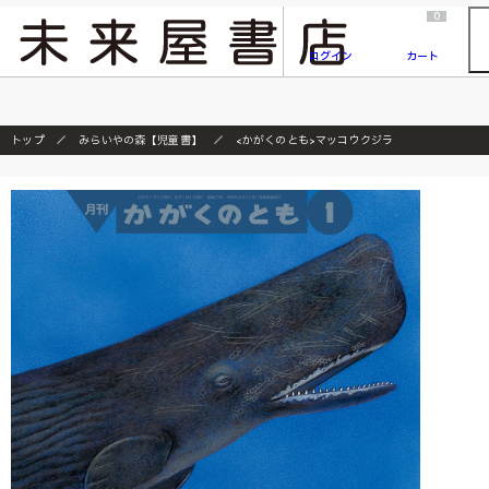
2026/7/23
『ONE PIECE magazine 021 ONE PIECEカード付き同梱版』発売延期のご案内
0
ログイン
カート
トップ
みらいやの森【児童書】
<かがくのとも>マッコウクジラ