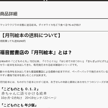
商品詳細
マッコウクジラの生態に迫る絵本。ダイオウイカをどう食べる!?5~6才向け
【月刊絵本の送料について】
何冊買っても送料290円
福音館書店の『月刊絵本』とは？
1956年の「こどものとも」刊行以来、『ぐりとぐら』『はじめてのおつかい』『きんぎょがにげた
セラー絵本を生み出してきた、毎月発行される絵本雑誌のシリーズです。
数々の名作を生み出してきた福音館書店による信頼の絵本ですが、ペーパーバックで発行されてい
やすい価格で絵本を楽しむことが出来ます。
月刊絵本には、ものがたり絵本とかがく絵本、お子さんの年齢と興味にあわせた７つのシリーズが
『こどものとも ０.１.２』
赤ちゃんに語りかける絵本
10か月~2才向け
20×19センチ / 22ページ
『こどものとも 年少版』