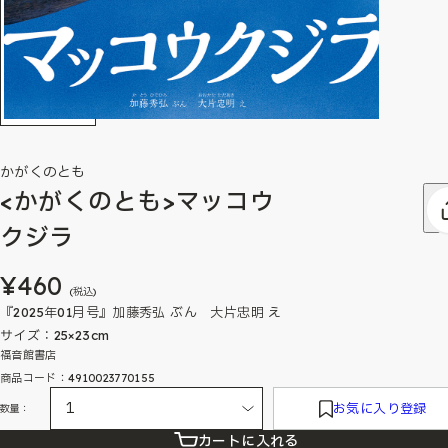
かがくのとも
<かがくのとも>マッコウ
クジラ
¥460
(税込)
『2025年01月号』加藤秀弘 ぶん 大片忠明 え
サイズ：25×23cm
福音館書店
商品コード：4910023770155
お気に入り登録
数量：
カートに入れる