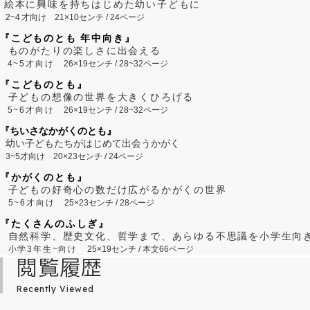
絵本に興味を持ちはじめた幼い子どもに
2~
4
才向け
21×10センチ / 24ページ
『こどものとも 年中向き』
ものがたりの楽しさに出会える
4~5才向け
26×19センチ / 28~32ページ
『こどものとも』
子どもの想像の世界を大きくひろげる
5~6才向け
26×19センチ / 28~32ページ
『ちいさなかがくのとも』
幼い子どもたちがはじめて出会うかがく
3~5才向け
20×23センチ / 24ページ
『かがくのとも』
子どもの好奇心の数だけ広がるかがくの世界
5~6才向け
25×23センチ / 28ページ
『たくさんのふしぎ』
自然科学、歴史文化、哲学まで、あらゆる不思議を小学生向
小学3年生~向け
25×19センチ / 本文66ページ
閲覧履歴
Recently Viewed