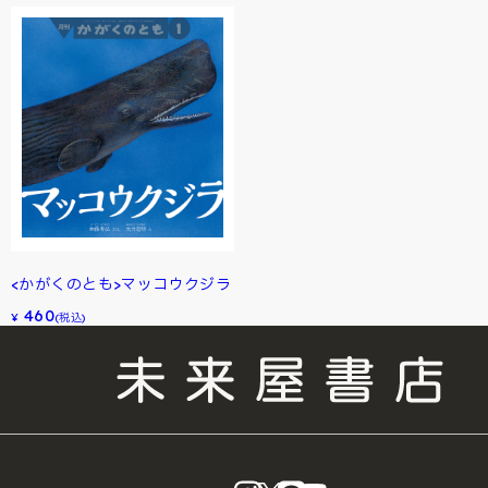
<かがくのとも>マッコウクジラ
460
¥
(税込)
instagram
X
LINE
YouTube