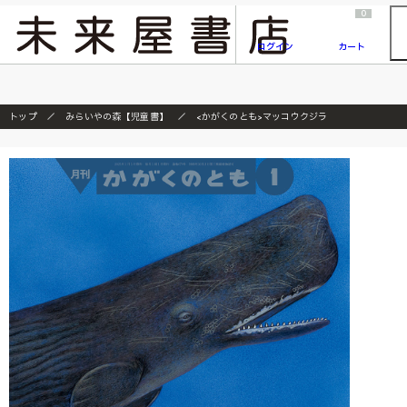
2026/7/23
『ONE PIECE magazine 021 ONE PIECEカード付き同梱版』発売延期のご案内
0
ログイン
カート
トップ
みらいやの森【児童書】
<かがくのとも>マッコウクジラ