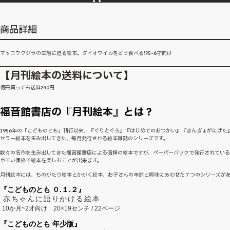
商品詳細
マッコウクジラの生態に迫る絵本。ダイオウイカをどう食べる!?5~6才向け
【月刊絵本の送料について】
何冊買っても送料290円
福音館書店の『月刊絵本』とは？
1956年の「こどものとも」刊行以来、『ぐりとぐら』『はじめてのおつかい』『きんぎょがにげた
セラー絵本を生み出してきた、毎月発行される絵本雑誌のシリーズです。
数々の名作を生み出してきた福音館書店による信頼の絵本ですが、ペーパーバックで発行されてい
やすい価格で絵本を楽しむことが出来ます。
月刊絵本には、ものがたり絵本とかがく絵本、お子さんの年齢と興味にあわせた７つのシリーズが
『こどものとも ０.１.２』
赤ちゃんに語りかける絵本
10か月~2才向け
20×19センチ / 22ページ
『こどものとも 年少版』