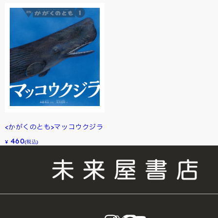
<かがくのとも>マッコウクジラ
460
¥
(税込)
instagram
X
LINE
YouTube