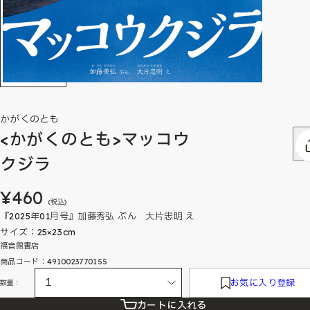
かがくのとも
<かがくのとも>マッコウ
クジラ
¥460
(税込)
『2025年01月号』加藤秀弘 ぶん 大片忠明 え
サイズ：25×23cm
福音館書店
商品コード：4910023770155
お気に入り登録
数量：
カートに入れる