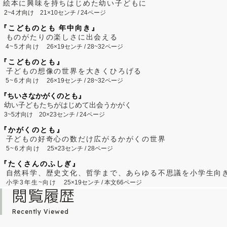
絵本に興味を持ちはじめた幼い子どもに
2~
4
才向け
21×10センチ / 24ページ
『こどものとも 年中向き』
ものがたりの楽しさに出会える
4~5才向け
26×19センチ / 28~32ページ
『こどものとも』
子どもの想像の世界を大きくひろげる
5~6才向け
26×19センチ / 28~32ページ
『ちいさなかがくのとも』
幼い子どもたちがはじめて出会うかがく
3~5才向け
20×23センチ / 24ページ
『かがくのとも』
子どもの好奇心の数だけ広がるかがくの世界
5~6才向け
25×23センチ / 28ページ
『たくさんのふしぎ』
自然科学、歴史文化、哲学まで、あらゆる不思議を小学生向
小学3年生~向け
25×19センチ / 本文66ページ
閲覧履歴
Recently Viewed