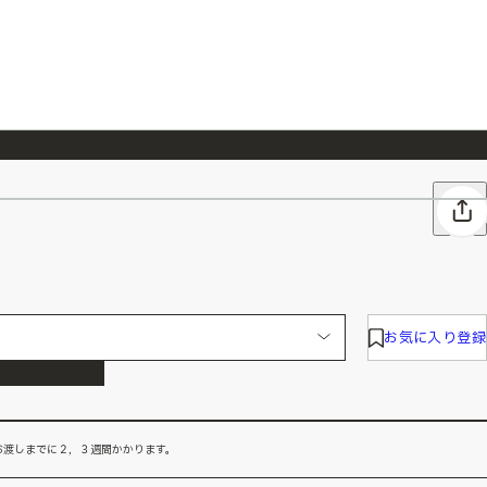
026/7/23
『ONE PIECE magazine 021 ONE PIECEカード付き同梱版』発売延期のご案内
お気に入り登録
お渡しまでに２，３週間かかります。