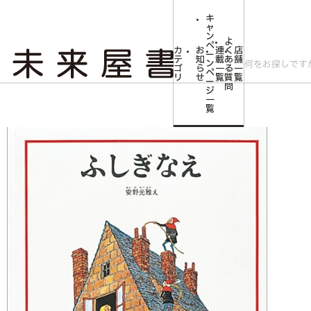
キ
ャ
ン
よ
ペ
カ
お
連
く
店
ー
テ
知
載
あ
舗
ン
ゴ
ら
一
る
一
ペ
リ
せ
覧
質
覧
ー
問
ジ
トップ
キャンペーン
ふしぎなえ
一
覧