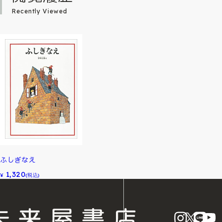
Recently Viewed
ふしぎなえ
1,320
¥
(税込)
instagram
X
LINE
Y