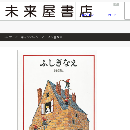
2026/7/23
『ONE PIECE magazine 021 ONE PIECEカード付き同梱版』発売延期のご案内
0
ログイン
カート
トップ
キャンペーン
ふしぎなえ