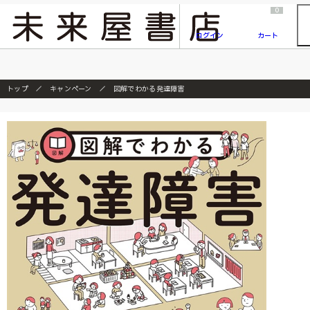
2026/7/23
『ONE PIECE magazine 021 ONE PIECEカード付き同梱版』発売延期のご案内
0
ログイン
カート
トップ
キャンペーン
図解でわかる発達障害