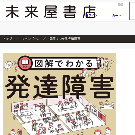
2026/7/23
『ONE PIECE magazine 021 ONE PIECEカード付き同梱版』発売延期のご案内
0
ログイン
カート
トップ
キャンペーン
図解でわかる発達障害