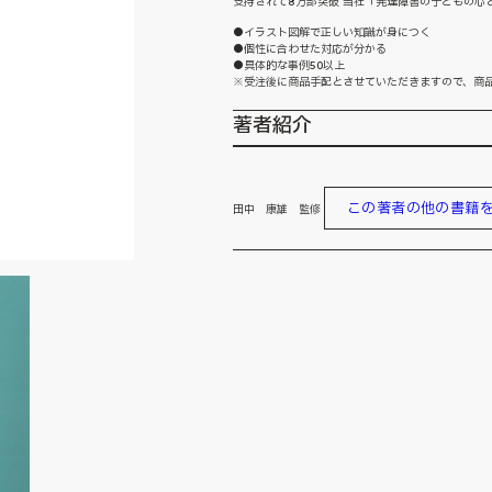
支持されて8万部突破 当社「発達障害の子どもの心
●イラスト図解で正しい知識が身につく
●個性に合わせた対応が分かる
●具体的な事例50以上
※受注後に商品手配とさせていただきますので、商
著者紹介
この著者の他の書籍
田中 康雄 監修