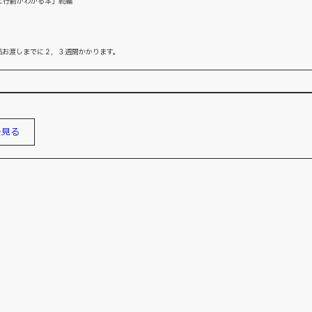
と行動がわかる本」続編
品お渡しまでに２，３週間かかります。
を見る