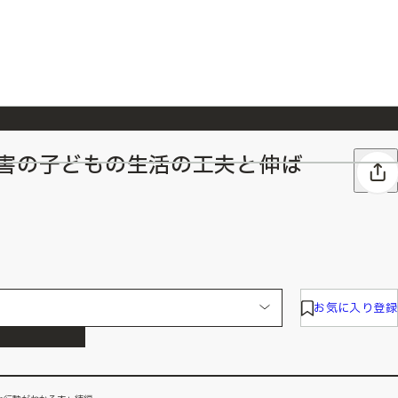
障害の子どもの生活の工夫と伸ば
026/7/23
『ONE PIECE magazine 021 ONE PIECEカード付き同梱版』発売延期のご案内
お気に入り登録