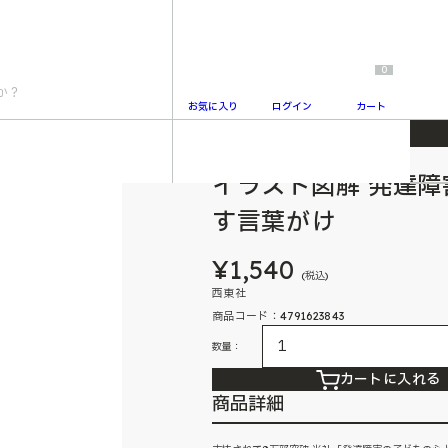
0
お気に入り
ログイン
カート
言葉がけ
イラスト図解 発達
2
す言葉がけ
¥1,540
(税込)
西東社
商品コード：4791623843
数量：
カートに入れる
商品詳細