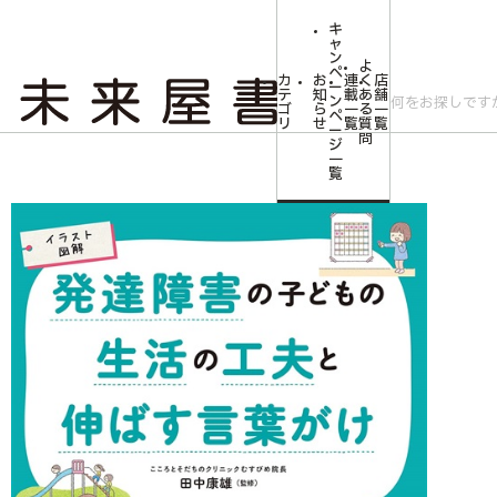
キ
ャ
ン
よ
ペ
カ
お
連
く
店
ー
テ
知
載
あ
舗
ン
ゴ
ら
一
る
一
ペ
リ
せ
覧
質
覧
ー
問
ジ
トップ
キャンペーン
イラスト図解 発達障害の子どもの生活の工夫と伸ばす
一
覧