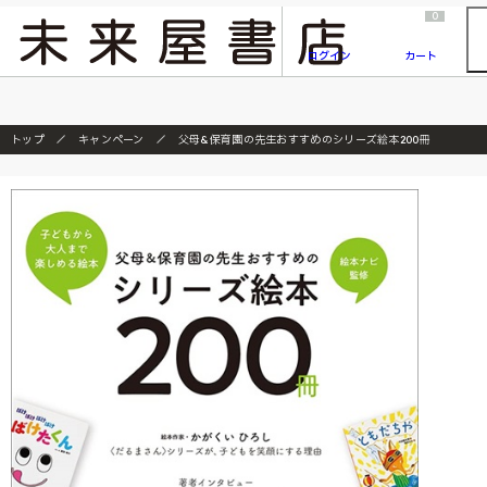
2026/7/23
『ONE PIECE magazine 021 ONE PIECEカード付き同梱版』発売延期のご案内
0
ログイン
カート
トップ
キャンペーン
父母&保育園の先生おすすめのシリーズ絵本200冊