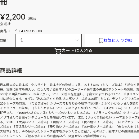
冊
¥2,200
(税込)
玄光社
商品コード：476831550X
お気に入り登録
数量：
カートに入れる
商品詳細
日本最大級の絵本ポータルサイト・絵本ナビの監修による、おすすめの〈シリーズ絵本〉を紹介する
冊。実際に絵本を購入し、楽しんでいる絵本ナビのユーザーや保育園の先生にアンケートを実施。
300名の回答の中から「本当に良い」シリーズ絵本を厳選し、子育てにまつわるエピソードやコメン
共に紹介します。まずは【みんながすすめる 大人気シリーズ絵本20選】として、ランキングで上位
20シリーズを特集。〈だるまさん〉シリーズでおなじみの絵本作家/故・かがくいひろしさんを振り
インタビューのほか、〈ももんちゃん〉シリーズのとよたかずひこさん、〈ばけたくん〉シリーズ
明子さん、〈100かいだてのいえ〉シリーズのいわいとしおさん、〈ノラネコぐんだん〉シリーズの
ノリコさんの著者インタビューなどを掲載しています。 また【じっくり読みたい テーマ別シリーズ
本】では、「大笑いシリーズ絵本」「冒険シリーズ絵本」「食べ物シリーズ絵本」「ロングセラー
ズ絵本」「考えるシリーズ絵本」「乗り物シリーズ絵本」「お仕事シリーズ絵本」「赤ちゃん向け
ズ絵本」など、声の多かったシリーズ絵本をジャンルごとに紹介。そのほか、絵本ナビの磯崎編集
レクトしたシリーズ絵本やおすすめの書店など、見逃せない内容が満載です。