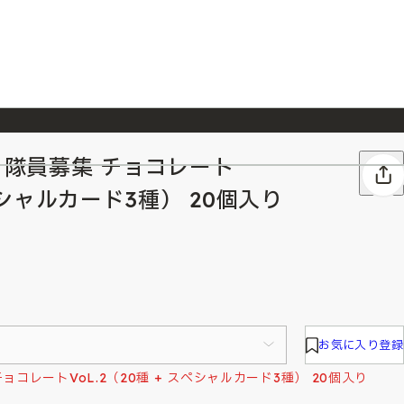
E 隊員募集 チョコレート
026/7/23
『ONE PIECE magazine 021 ONE PIECEカード付き同梱版』発売延期のご案内
スペシャルカード3種） 20個入り
お気に入り登録
ョコレートVoL.2（20種 + スペシャルカード3種） 20個入り