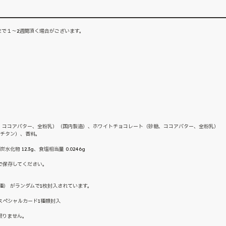
で１～2週間頂く場合がございます。
、ココアバター、全粉乳）（国内製造）、ホワイトチョコレート（砂糖、ココアバター、全粉乳）
化チタン）、香料。
炭水化物 12.3g、食塩相当量 0.0246g
で保存してください。
種） がランダムで1枚封入されています。
スペシャルカード1種類封入
限りません。