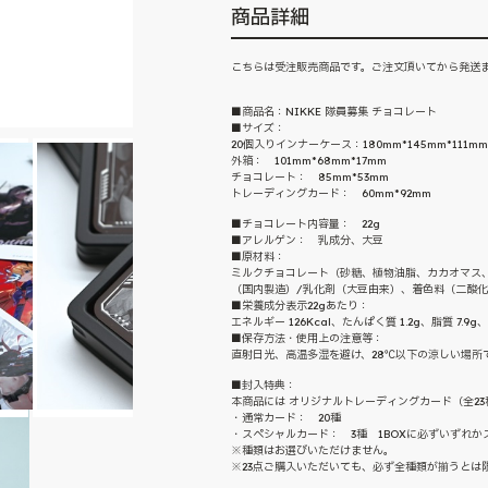
商品詳細
こちらは受注販売商品です。ご注文頂いてから発送ま
■商品名：NIKKE 隊員募集 チョコレート
■サイズ：
20個入りインナーケース：180mm*145mm*111mm
外箱： 101mm*68mm*17mm
チョコレート： 85mm*53mm
トレーディングカード： 60mm*92mm
■チョコレート内容量： 22g
■アレルゲン： 乳成分、大豆
■原材料：
ミルクチョコレート（砂糖、植物油脂、カカオマス
（国内製造）/乳化剤（大豆由来）、着色料（二酸
■栄養成分表示22gあたり：
エネルギー 126Kcal、たんぱく質 1.2g、脂質 7.9g、
■保存方法・使用上の注意等：
直射日光、高温多湿を避け、28℃以下の涼しい場所
■封入特典：
本商品には オリジナルトレーディングカード（全23
・通常カード： 20種
・スペシャルカード： 3種 1BOXに必ずいずれか
※種類はお選びいただけません。
※23点ご購入いただいても、必ず全種類が揃うとは