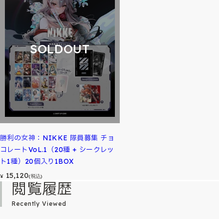
SOLDOUT
勝利の女神：NIKKE 隊員募集 チョ
コレートVoL.1（20種 + シークレッ
ト1種）20個入り1BOX
15,120
¥
(税込)
閲覧履歴
Recently Viewed