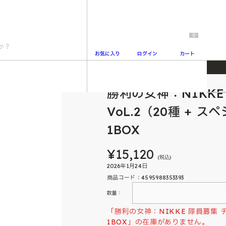
0
お気に入り
ログイン
カート
コレートVoL.2（20種 + スペシャルカード3種） 20個入り1BOX
勝利の女神：NIKK
2
VoL.2（20種 + 
1BOX
¥15,120
(税込)
2026年1月24日
商品コード：4595988353393
数量：
「勝利の女神：NIKKE 隊員募集 チ
1BOX」の在庫がありません。