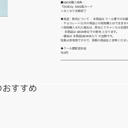
■1BOX購入特典：
『DORO』SNS風カード
※なくなり次第終了
◆発送・販売について ・本商品は クール便でのお届
・チョコレート以外の商品との同時購入はできませ
※同時購入された場合は、弊社にてキャンセル処理
・ 本商品は 1BOX単位での販売 となります。
・価格は 本商品1BOXあたり の金額です。
写真は参考用ですので、実際の商品をご参照くださ
◆クール便配送料金
750円
のおすすめ