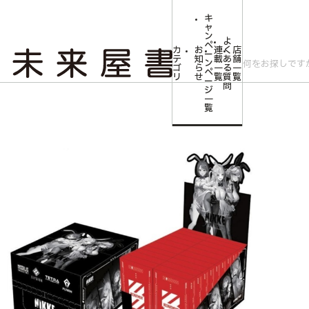
キ
ャ
ン
よ
ペ
カ
お
連
く
店
ー
テ
知
載
あ
舗
ン
ゴ
ら
一
る
一
ペ
リ
せ
覧
質
覧
ー
問
ジ
トップ
コミLab.【コミック＆エンタメ】
勝利の女神：NIKKE 隊員募集 チョ
一
覧