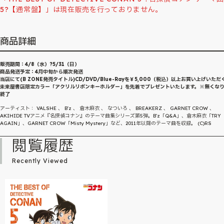
5?【通常盤】」は現在販売を行っておりません。
商品詳細
販売期間：4/8（水）?5/31（日）
商品発送予定：4月中旬から順次発送
当店にて(B ZONE発売タイトル)CD/DVD/Blue-Rayを￥5,000（税込）以上お買い上げいただ
未来屋書店限定カラー「アクリルリボンキーホルダー」を先着でプレゼントいたします。※無くな
終了
アーティスト： VALSHE 、 B'z 、 倉木麻衣 、 なついろ 、 BREAKERZ 、 GARNET CROW 、
AKIHIDE TVアニメ『名探偵コナン』のテーマ曲集シリーズ第5弾。B'z「Q&A」、倉木麻衣「TRY
AGAIN」、GARNET CROW「Misty Mystery」など、2011年以降のテーマ曲を収録。 (C)RS
閲覧履歴
Recently Viewed