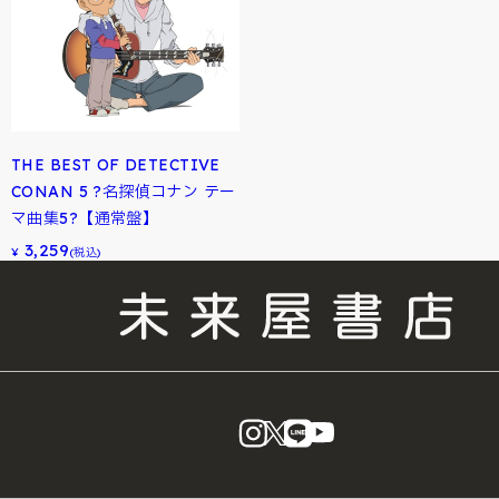
THE BEST OF DETECTIVE
CONAN 5 ?名探偵コナン テー
マ曲集5?【通常盤】
3,259
¥
(税込)
instagram
X
LINE
YouTube