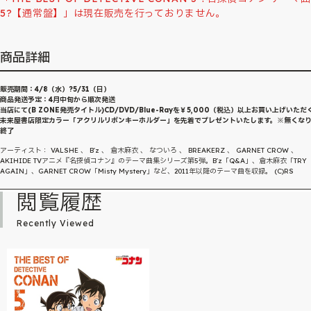
5?【通常盤】」は現在販売を行っておりません。
商品詳細
販売期間：4/8（水）?5/31（日）
商品発送予定：4月中旬から順次発送
当店にて(B ZONE発売タイトル)CD/DVD/Blue-Rayを￥5,000（税込）以上お買い上げいただ
未来屋書店限定カラー「アクリルリボンキーホルダー」を先着でプレゼントいたします。※無くな
終了
アーティスト： VALSHE 、 B'z 、 倉木麻衣 、 なついろ 、 BREAKERZ 、 GARNET CROW 、
AKIHIDE TVアニメ『名探偵コナン』のテーマ曲集シリーズ第5弾。B'z「Q&A」、倉木麻衣「TRY
AGAIN」、GARNET CROW「Misty Mystery」など、2011年以降のテーマ曲を収録。 (C)RS
閲覧履歴
Recently Viewed