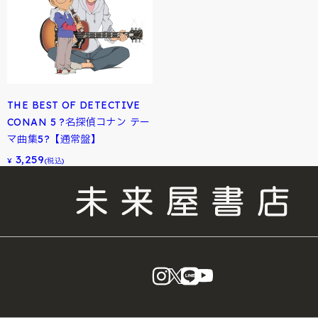
THE BEST OF DETECTIVE
CONAN 5 ?名探偵コナン テー
マ曲集5?【通常盤】
3,259
¥
(税込)
instagram
X
LINE
YouTube