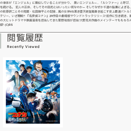
の車体が「エンジェル」に酷似していることが分かり、 黒いエンジェル—… 「ルシファー」と呼び
を続ける。 犯人の正体、そしてその目的とはいったい何なのか— そしてなぜか千速の脳裏によぎる
の萩原研二とその同期・松田陣平との記憶… 風の女神VS黒き堕天使旋風巻き起こす史上最速バトル
テリー、いざ開戦!! 『名探偵コナン』29作目の劇場版サウンドトラックリリース!前作に引き続き、
の大ヒットドラマや映画音楽を担当してきた菅野祐悟が担当!大野克夫作曲のメインテーマももちろ
録! (C)RS
閲覧履歴
Recently Viewed