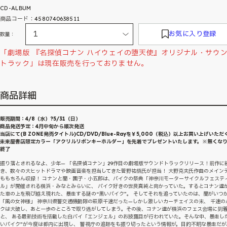
CD-ALBUM
商品コード：4580740638511
お気に入り登録
数量：
「劇場版 『名探偵コナン ハイウェイの堕天使』オリジナル・サウ
トラック」は現在販売を行っておりません。
商品詳細
販売期間：4/8（水）?5/31（日）
商品発送予定：4月中旬から順次発送
当店にて(B ZONE発売タイトル)CD/DVD/Blue-Rayを￥5,000（税込）以上お買い上げいただ
未来屋書店限定カラー「アクリルリボンキーホルダー」を先着でプレゼントいたします。※無くな
終了
振り落とされるなよ、少年— 「名探偵コナン」29作目の劇場版サウンドトラックリリース！前作に
き、数々の大ヒットドラマや映画音楽を担当してきた菅野祐悟氏が担当！ 大野克夫氏作曲のメイン
ももちろん収録！ コナンと蘭・園子・小五郎は、バイクの祭典「神奈川モーターサイクルフェステ
ル」が開催される横浜・みなとみらいに、 バイク好きの世良真純と向かっていた。するとコナン達
た車の上を飛び越え現れた、暴走する謎の“黒いバイク”。 そしてそれを追っていたのは、蘭がいつ
「風の女神様」 神奈川県警交通機動隊の萩原千速だった—しかし激しいカーチェイスの末、 千速の
クは大破し、あと一歩のところで取り逃がしてしまう。その後、コナン達が横浜のフェス会場に到
と、 ある最新技術を搭載した白バイ「エンジェル」のお披露目が行われていた。そんな中、暴走し
いバイク”が今度は都内に出現し、 警視庁の追跡をも振り切ったという情報が。目的不明な暴走だが