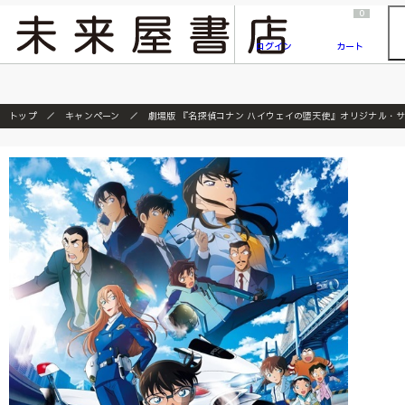
2026/7/23
『ONE PIECE magazine 021 ONE PIECEカード付き同梱版』発売延期のご案内
0
ログイン
カート
トップ
キャンペーン
劇場版 『名探偵コナン ハイウェイの堕天使』オリジナル・