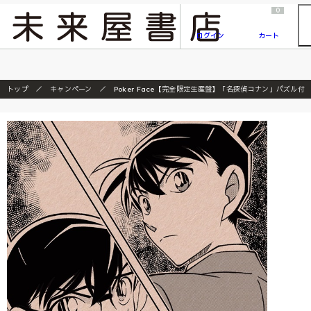
2026/7/23
『ONE PIECE magazine 021 ONE PIECEカード付き同梱版』発売延期のご案内
0
ログイン
カート
トップ
キャンペーン
Poker Face【完全限定生産盤】「名探偵コナン」パズル付