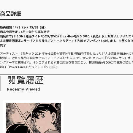
商品詳細
販売期間：4/8（水）?5/31（日）
商品発送予定：4月中旬から順次発送
当店にて(B ZONE発売タイトル)CD/DVD/Blue-Rayを￥5,000（税込）以上お買い上げいただ
未来屋書店限定カラー「アクリルリボンキーホルダー」を先着でプレゼントいたします。※無くな
終了
アーティスト：?あみゅり 2024年から自身が作詞/作曲/編曲を手掛けたオリジナル楽曲をTikTokに
開始し、注目を集める現役女子高生アーティスト"あみゅり"。大人気TVアニメ『名探偵コナン』オ
ングテーマに抜擢され、オンエアされるや賛否両論を巻き起こし、関連動画が1000万再生を突破し
題曲「Poker Face」がついにCD化! (C)RS
閲覧履歴
Recently Viewed