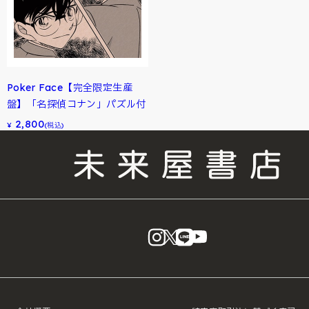
Poker Face【完全限定生産
盤】「名探偵コナン」パズル付
2,800
¥
(税込)
instagram
X
LINE
YouTube