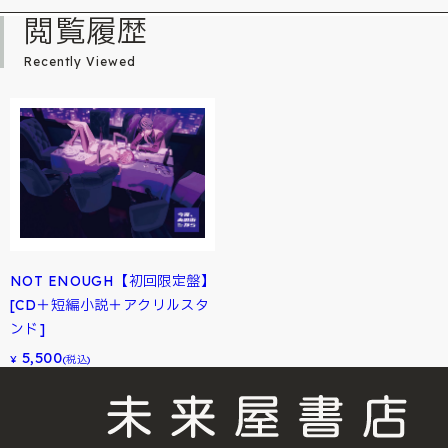
閲覧履歴
Recently Viewed
NOT ENOUGH【初回限定盤】
[CD＋短編小説＋アクリルスタ
ンド]
5,500
¥
(税込)