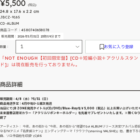
¥5,500
(税込)
24.8 x 17.6 x 2.2 cm
JBCZ-9165
CD-ALBUM
商品コード：4580740638078
販売期間：2026年5月31日 23時59分まで
お気に入り登録
数量：
「NOT ENOUGH【初回限定盤】[CD＋短編小説＋アクリルスタン
ド]」は現在販売を行っておりません。
商品詳細
販売期間：4/8（水）?5/31（日）
商品発送予定：4月中旬から順次発送
当店にて(B ZONE発売タイトル)CD/DVD/Blue-Rayを￥5,000（税込）以上お買い上げいただ
未来屋書店限定カラー「アクリルリボンキーホルダー」を先着でプレゼントいたします。※無くな
終了
アーティスト： 今夜、あの街から "今夜、あの街から"待望の1st ALBUMリリース決定!アルバム初
なるTVアニメ『名探偵コナン』エンディングテーマ「クウフク(starring VALSHE)」他、書き下ろ
曲、ソロ作品他を収録! (C)RS