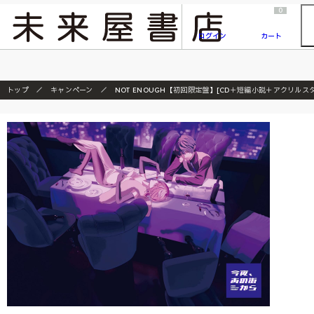
2026/7/23
『ONE PIECE magazine 021 ONE PIECEカード付き同梱版』発売延期のご案内
0
ログイン
カート
トップ
キャンペーン
NOT ENOUGH【初回限定盤】[CD＋短編小説＋アクリルス