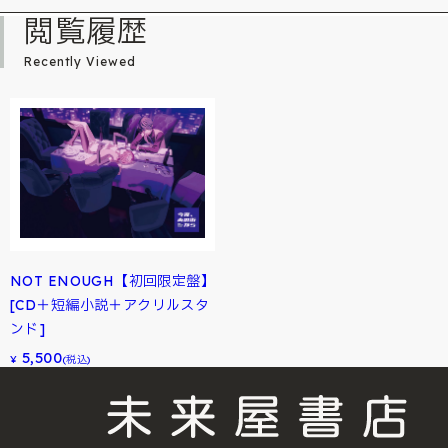
閲覧履歴
Recently Viewed
NOT ENOUGH【初回限定盤】
[CD＋短編小説＋アクリルスタ
ンド]
5,500
¥
(税込)