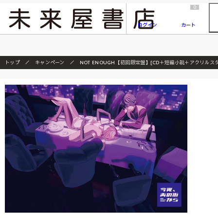
2026/7/23
『ONE PIECE magazine 021 ONE PIECEカード付き同梱版』発売延期のご案内
0
ログイン
カート
トップ
キャンペーン
NOT ENOUGH【初回限定盤】[CD＋短編小説＋アクリルス