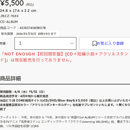
¥5,500
(税込)
24.8 x 17.6 x 2.2 cm
JBCZ-9165
CD-ALBUM
商品コード：4580740638078
販売期間：2026年5月31日 23時59分まで
お気に入り登録
数量：
「NOT ENOUGH【初回限定盤】[CD＋短編小説＋アクリルスタン
ド]」は現在販売を行っておりません。
商品詳細
販売期間：4/8（水）?5/31（日）
商品発送予定：4月中旬から順次発送
当店にて(B ZONE発売タイトル)CD/DVD/Blue-Rayを￥5,000（税込）以上お買い上げいただ
未来屋書店限定カラー「アクリルリボンキーホルダー」を先着でプレゼントいたします。※無くな
終了
アーティスト： 今夜、あの街から "今夜、あの街から"待望の1st ALBUMリリース決定!アルバム初
なるTVアニメ『名探偵コナン』エンディングテーマ「クウフク(starring VALSHE)」他、書き下ろ
曲、ソロ作品他を収録! (C)RS