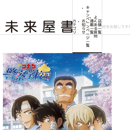
キ
ャ
ン
よ
ペ
カ
お
連
く
店
ー
テ
知
載
あ
舗
ン
ゴ
ら
一
る
一
ペ
リ
せ
覧
質
覧
ー
問
ジ
トップ
キャンペーン
名探偵コナン 警察学校編 Wild Police Story【Blu-r
一
覧