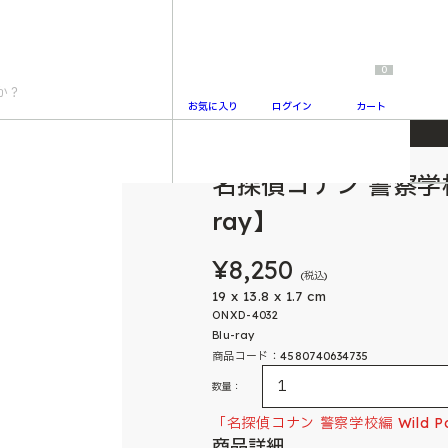
0
お気に入り
ログイン
カート
ay】
名探偵コナン 警察学校編 W
2
ray】
¥8,250
(税込)
19 x 13.8 x 1.7 cm
ONXD-4032
Blu-ray
商品コード：4580740634735
数量：
「名探偵コナン 警察学校編 Wild Po
商品詳細