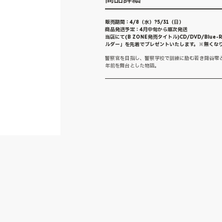
販売期間：4/8（水）?5/31（日）
商品発送予定：4月中旬から順次発送
当店にて(B ZONE発売タイトル)CD/DVD/B
ルダー」を先着でプレゼントいたします。※無くな
警察官を目指し、警察学校で訓練に励む若き降谷零
年前を舞台とした物語。