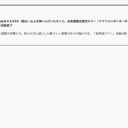
lue-Rayを￥5,000（税込）以上お買い上げいただくと、未来屋書店限定カラー「アクリルリボンキーホ
り次第終了
と同期の仲間たち。彼らが共に過ごした騒々しい青春の日々が描かれる、「名探偵コナン」本編の数