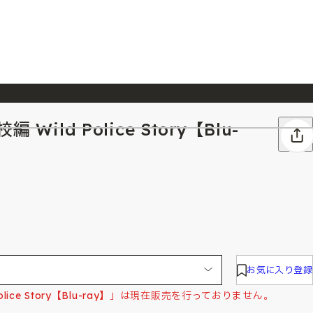
ild Police Story【Blu-
026/7/23
『ONE PIECE magazine 021 ONE PIECEカード付き同梱版』発売延期のご案内
お気に入り登録
lice Story【Blu-ray】」は現在販売を行っておりません。