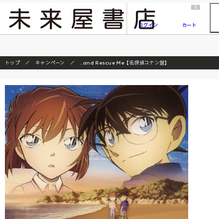
2026/7/23
『ONE PIECE magazine 021 ONE PIECEカード付き同梱版』発売延期のご案内
0
ログイン
カート
トップ
キャンペーン
…and Rescue Me【名探偵コナン盤】