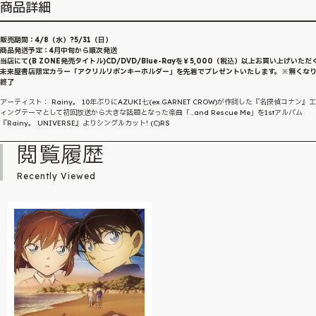
商品詳細
販売期間：4/8（水）?5/31（日）
商品発送予定：4月中旬から順次発送
当店にて(B ZONE発売タイトル)CD/DVD/Blue-Rayを￥5,000（税込）以上お買い上げいただ
未来屋書店限定カラー「アクリルリボンキーホルダー」を先着でプレゼントいたします。※無くな
終了
アーティスト： Rainy。 10年ぶりにAZUKI七(ex.GARNET CROW)が作詞した『名探偵コナン』
ィングテーマとして初回放送から大きな話題となった楽曲「...and Rescue Me」を1stアルバム
『Rainy。 UNIVERSE』よりシングルカット! (C)RS
閲覧履歴
Recently Viewed