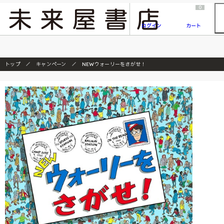
2026/7/23
『ONE PIECE magazine 021 ONE PIECEカード付き同梱版』発売延期のご案内
0
ログイン
カート
トップ
キャンペーン
NEWウォーリーをさがせ！