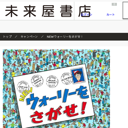
2026/7/23
『ONE PIECE magazine 021 ONE PIECEカード付き同梱版』発売延期のご案内
0
ログイン
カート
トップ
キャンペーン
NEWウォーリーをさがせ！