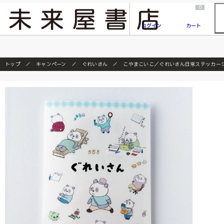
2026/7/23
『ONE PIECE magazine 021 ONE PIECEカード付き同梱版』発売延期のご案内
0
ログイン
カート
トップ
キャンペーン
ぐれいさん
こやまこいこ／ぐれいさん日常ステッカー